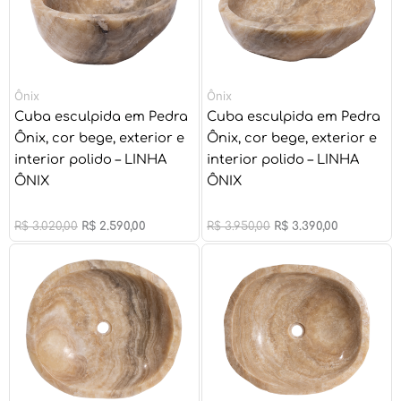
Ônix
Ônix
Cuba esculpida em Pedra
Cuba esculpida em Pedra
Ônix, cor bege, exterior e
Ônix, cor bege, exterior e
interior polido – LINHA
interior polido – LINHA
ÔNIX
ÔNIX
R$
3.020,00
R$
2.590,00
R$
3.950,00
R$
3.390,00
O
O
O
O
preço
preço
preço
preço
original
atual
original
atual
era:
é:
era:
é:
R$ 3.950,00.
R$ 3.390,00.
R$ 3.950,00.
R$ 3.390,00