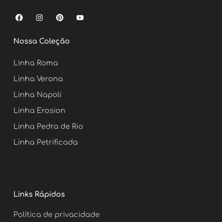
F
I
P
Y
a
n
i
o
c
s
n
u
e
t
t
t
Nossa Coleção
b
a
e
u
o
g
r
b
o
r
e
e
Linha Roma
k
a
s
m
t
Linha Verona
Linha Napoli
Linha Erosion
Linha Pedra de Rio
Linha Petrificada
Links Rápidos
Política de privacidade