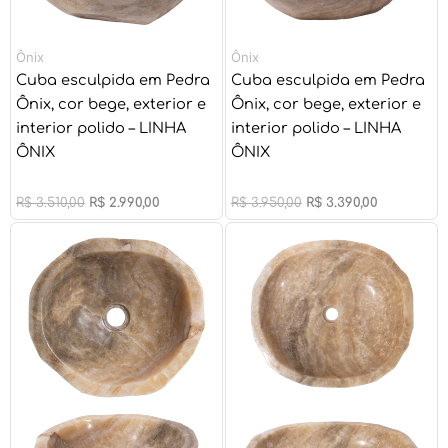
Ônix
Ônix
Cuba esculpida em Pedra
Cuba esculpida em Pedra
Ônix, cor bege, exterior e
Ônix, cor bege, exterior e
interior polido – LINHA
interior polido – LINHA
ÔNIX
ÔNIX
R$
3.510,00
R$
2.990,00
R$
3.950,00
R$
3.390,00
O
O
O
O
preço
preço
preço
preço
original
atual
original
atual
era:
é:
era:
é:
R$ 3.020,00.
R$ 2.590,00.
R$ 3.950,00.
R$ 3.390,00