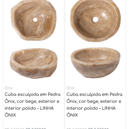
preço
preço
preço
preço
original
atual
original
atual
era:
é:
era:
é:
R$ 3.510,00.
R$ 2.990,00.
R$ 3.020,00.
R$ 2.590,00
Ônix
Ônix
Cuba esculpida em Pedra
Cuba esculpida em Pedra
Ônix, cor bege, exterior e
Ônix, cor bege, exterior e
interior polido – LINHA
interior polido – LINHA
ÔNIX
ÔNIX