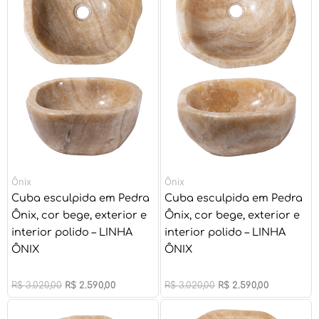
R$ 3.020,00.
R$ 2.590,00.
R$ 3.020,00.
R$ 2.590,00
Ônix
Ônix
Cuba esculpida em Pedra
Cuba esculpida em Pedra
Ônix, cor bege, exterior e
Ônix, cor bege, exterior e
interior polido – LINHA
interior polido – LINHA
ÔNIX
ÔNIX
R$
3.020,00
R$
2.590,00
R$
3.020,00
R$
2.590,00
O
O
O
O