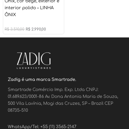
Ônix, cor bege, exterior e
interior polido – LINHA
ÔNIX
R$
3.510,00
R$
2.990,00
Zadig é uma marca Smartrade.
Smartrade Comércio Imp. Exp. Ltda CNPJ:
01.689.623/0001-86 Av. Dona Antonia Maria de Souza,
500 Vila Lavínia, Mogi das Cruzes, SP – Brazil CEP
08735-510
WhatsApp/Tel: +55 (11) 3565-2147