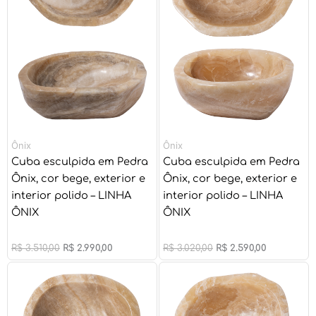
Ônix
Ônix
Cuba esculpida em Pedra
Cuba esculpida em Pedra
Ônix, cor bege, exterior e
Ônix, cor bege, exterior e
interior polido – LINHA
interior polido – LINHA
ÔNIX
ÔNIX
R$
3.510,00
R$
2.990,00
R$
3.020,00
R$
2.590,00
O
O
O
O
preço
preço
preço
preço
original
atual
original
atual
era:
é:
era:
é: