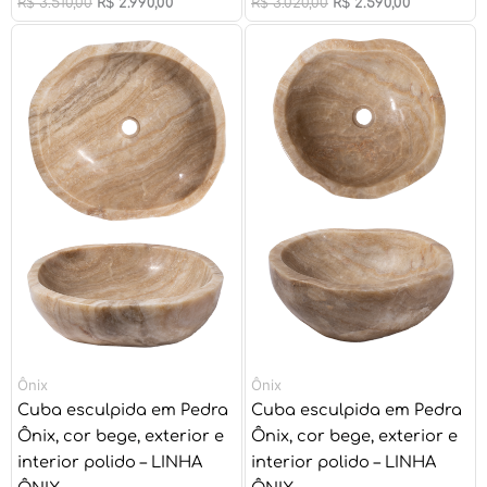
R$
3.510,00
R$
2.990,00
R$
3.020,00
R$
2.590,00
O
O
O
O
preço
preço
preço
preço
original
atual
original
atual
era:
é:
era:
é:
R$ 3.950,00.
R$ 3.390,00.
R$ 3.510,00.
R$ 2.990,00.
Ônix
Ônix
Cuba esculpida em Pedra
Cuba esculpida em Pedra
Ônix, cor bege, exterior e
Ônix, cor bege, exterior e
interior polido – LINHA
interior polido – LINHA