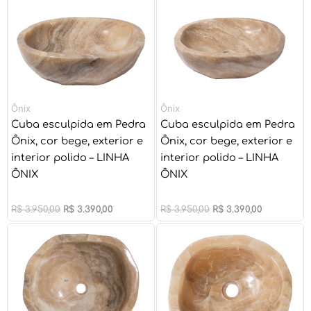
Ônix
Ônix
Cuba esculpida em Pedra
Cuba esculpida em Pedra
Ônix, cor bege, exterior e
Ônix, cor bege, exterior e
interior polido – LINHA
interior polido – LINHA
ÔNIX
ÔNIX
R$
3.950,00
R$
3.390,00
R$
3.950,00
R$
3.390,00
O
O
O
O
preço
preço
preço
preço
original
atual
original
atual
era:
é:
era:
é:
R$ 3.510,00.
R$ 2.990,00.
R$ 3.020,00.
R$ 2.590,00