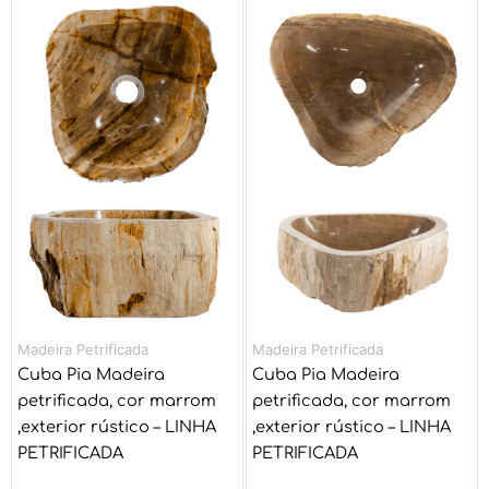
preço
preço
preço
preço
original
atual
original
atual
era:
é:
era:
é:
R$ 4.152,00.
R$ 3.460,00.
R$ 4.972,00.
R$ 4.143,00
Madeira Petrificada
Madeira Petrificada
Cuba Pia Madeira
Cuba Pia Madeira
petrificada, cor marrom
petrificada, cor marrom
,exterior rústico – LINHA
,exterior rústico – LINHA
PETRIFICADA
PETRIFICADA