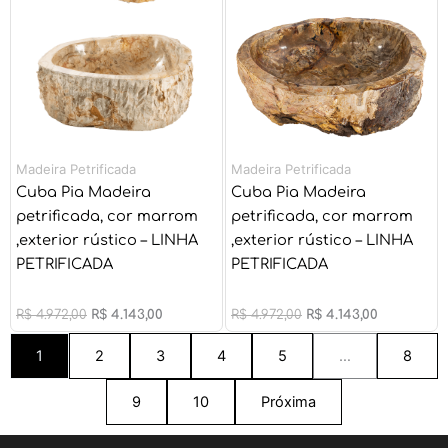
Madeira Petrificada
Madeira Petrificada
Cuba Pia Madeira
Cuba Pia Madeira
petrificada, cor marrom
petrificada, cor marrom
,exterior rústico – LINHA
,exterior rústico – LINHA
PETRIFICADA
PETRIFICADA
R$
4.972,00
R$
4.143,00
R$
4.972,00
R$
4.143,00
1
2
3
4
5
…
8
9
10
Próxima