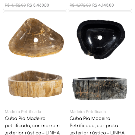
R$
4.152,00
R$
3.460,00
R$
4.972,00
R$
4.143,00
O
O
O
O
preço
preço
preço
preço
original
atual
original
atual
era:
é:
era:
é:
R$ 5.436,00.
R$ 4.530,00.
R$ 4.972,00.
R$ 4.143,00
Madeira Petrificada
Madeira Petrificada
Cuba Pia Madeira
Cuba Pia Madeira
petrificada, cor marrom
Petrificada, cor preta
,exterior rústico – LINHA
,exterior rústico – LINHA