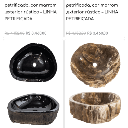
petrificada, cor marrom
petrificada, cor marrom
,exterior rústico – LINHA
,exterior rústico – LINHA
PETRIFICADA
PETRIFICADA
R$
4.152,00
R$
3.460,00
R$
4.152,00
R$
3.460,00
O
O
O
O
preço
preço
preço
preço
original
atual
original
atual
era:
é:
era:
é:
R$ 5.436,00.
R$ 4.530,00.
R$ 4.972,00.
R$ 4.143,00