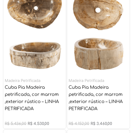
era:
é:
era:
é:
R$ 5.436,00.
R$ 4.530,00.
R$ 4.152,00.
R$ 3.460,00
Madeira Petrificada
Madeira Petrificada
Cuba Pia Madeira
Cuba Pia Madeira
petrificada, cor marrom
petrificada, cor marrom
,exterior rústico – LINHA
,exterior rústico – LINHA
PETRIFICADA
PETRIFICADA
R$
5.436,00
R$
4.530,00
R$
4.152,00
R$
3.460,00
O
O
O
O