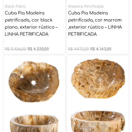
Black Piano
Madeira Petrificada
Cuba Pia Madeira
Cuba Pia Madeira
petrificada, cor black
petrificada, cor marrom
piano, exterior rústico –
,exterior rústico – LINHA
LINHA PETRIFICADA
PETRIFICADA
R$
5.436,00
R$
4.530,00
R$
4.972,00
R$
4.143,00
O
O
O
O
preço
preço
preço
preço
original
atual
original
atual
era:
é:
era:
é:
R$ 4.972,00.
R$ 4.143,00.
R$ 5.436,00.
R$ 4.530,00