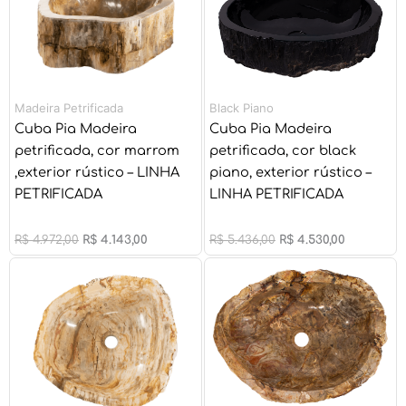
Madeira Petrificada
Black Piano
Cuba Pia Madeira
Cuba Pia Madeira
petrificada, cor marrom
petrificada, cor black
,exterior rústico – LINHA
piano, exterior rústico –
PETRIFICADA
LINHA PETRIFICADA
R$
4.972,00
R$
4.143,00
R$
5.436,00
R$
4.530,00
O
O
O
O
preço
preço
preço
preço
original
atual
original
atual
era:
é:
era:
é:
R$ 4.972,00.
R$ 4.143,00.
R$ 4.972,00.
R$ 4.143,00