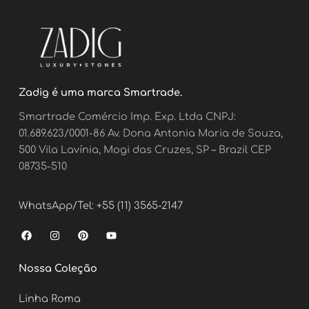
Zadig é uma marca Smartrade.
Smartrade Comércio Imp. Exp. Ltda CNPJ:
01.689.623/0001-86 Av. Dona Antonia Maria de Souza,
500 Vila Lavínia, Mogi das Cruzes, SP – Brazil CEP
08735-510
WhatsApp/Tel: +55 (11) 3565-2147
F
I
P
Y
a
n
i
o
c
s
n
u
e
t
t
t
Nossa Coleção
b
a
e
u
o
g
r
b
o
r
e
e
Linha Roma
k
a
s