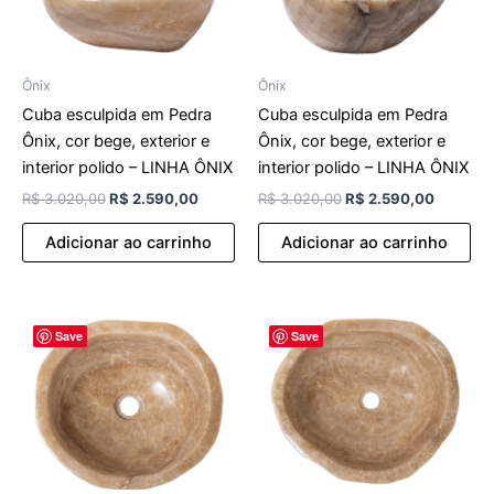
Ônix
Ônix
Cuba esculpida em Pedra
Cuba esculpida em Pedra
Ônix, cor bege, exterior e
Ônix, cor bege, exterior e
interior polido – LINHA ÔNIX
interior polido – LINHA ÔNIX
R$
3.020,00
R$
2.590,00
R$
3.020,00
R$
2.590,00
Adicionar ao carrinho
Adicionar ao carrinho
O
O
O
O
Save
Save
preço
preço
preço
preço
original
atual
original
atual
era:
é:
era:
é:
R$ 3.020,00.
R$ 2.590,00.
R$ 3.510,00.
R$ 2.99