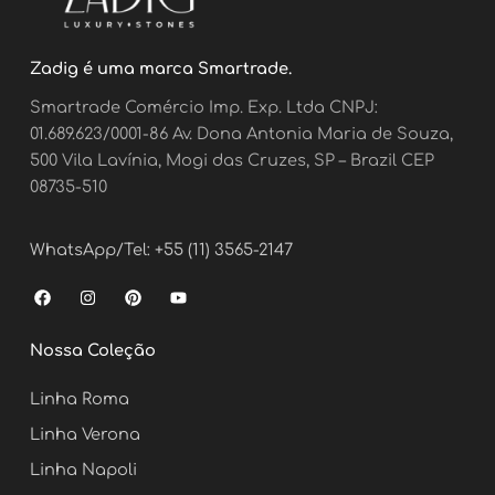
Zadig é uma marca Smartrade.
Smartrade Comércio Imp. Exp. Ltda CNPJ:
01.689.623/0001-86 Av. Dona Antonia Maria de Souza,
500 Vila Lavínia, Mogi das Cruzes, SP – Brazil CEP
08735-510
WhatsApp/Tel: +55 (11) 3565-2147
F
I
P
Y
a
n
i
o
c
s
n
u
e
t
t
t
Nossa Coleção
b
a
e
u
o
g
r
b
o
r
e
e
Linha Roma
k
a
s
m
t
Linha Verona
Linha Napoli