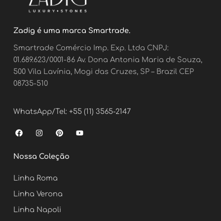
Zadig é uma marca Smartrade.
Smartrade Comércio Imp. Exp. Ltda CNPJ:
01.689.623/0001-86 Av. Dona Antonia Maria de Souza,
500 Vila Lavínia, Mogi das Cruzes, SP – Brazil CEP
08735-510
WhatsApp/Tel: +55 (11) 3565-2147
F
I
P
Y
a
n
i
o
c
s
n
u
e
t
t
t
Nossa Coleção
b
a
e
u
o
g
r
b
o
r
e
e
Linha Roma
k
a
s
m
t
Linha Verona
Linha Napoli