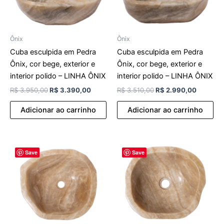
Ônix
Ônix
Cuba esculpida em Pedra
Cuba esculpida em Pedra
Ônix, cor bege, exterior e
Ônix, cor bege, exterior e
interior polido – LINHA ÔNIX
interior polido – LINHA ÔNIX
R$
3.950,00
R$
3.390,00
R$
3.510,00
R$
2.990,00
Adicionar ao carrinho
Adicionar ao carrinho
O
O
O
O
Save
Save
preço
preço
preço
preço
original
atual
original
atual
era:
é:
era:
é:
R$ 3.510,00.
R$ 2.990,00.
R$ 3.020,00.
R$ 2.59