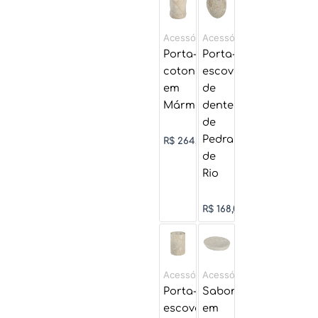
Acessórios
Acessórios
Porta-
Porta-
cotonetes
escova
em
de
Mármore
dente
de
Pedra
R$
264,50
de
Rio
R$
168,00
Acessórios
Acessórios
Porta-
Saboneteira
escovas
em