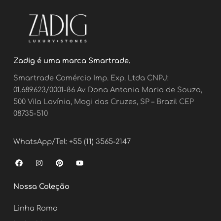
Zadig é uma marca Smartrade.
Smartrade Comércio Imp. Exp. Ltda CNPJ:
01.689.623/0001-86 Av. Dona Antonia Maria de Souza,
500 Vila Lavínia, Mogi das Cruzes, SP – Brazil CEP
08735-510
WhatsApp/Tel: +55 (11) 3565-2147
F
I
P
Y
a
n
i
o
c
s
n
u
e
t
t
t
Nossa Coleção
b
a
e
u
o
g
r
b
o
r
e
e
Linha Roma
k
a
s
m
t