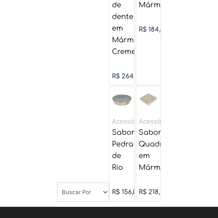
de
Mármore
dente
em
R$
184,00
Mármore
Creme
R$
264,50
Acessórios
Acessórios
Saboneteira
Saboneteira
Pedra
Quadrada
de
em
Rio
Mármore
R$
156,00
R$
218,50