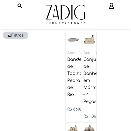
Ir
para
o
conteúdo
Filtros
Acessórios
Acessórios
Bandeja
Conjunto
de
de
Toalha
Banheiro
Pedra
em
de
Mármore
Rio
– 4
Peças
R$
360,00
R$
1.362,00