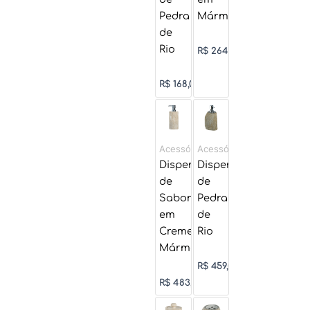
Pedra
Mármore
de
Rio
R$
264,50
R$
168,00
Acessórios
Acessórios
Dispensador
Dispenser
de
de
Sabonete
Pedra
em
de
Creme
Rio
Mármore
R$
459,00
R$
483,00