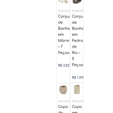
Acessórios
Acessórios
Conjunto
Conjunto
de
de
Banheiro
Banheiro
em
em
Mármore
Pedra
– 7
de
Peças
Rio –
5
Peças
R$
2.029,00
R$
1.311,00
Acessórios
Acessórios
Copo
Copo
de
em