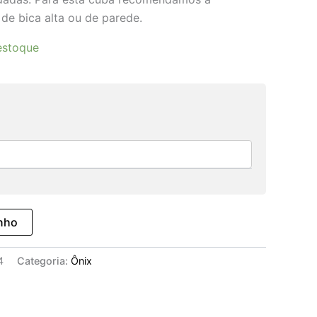
 de bica alta ou de parede.
estoque
inho
4
Categoria:
Ônix