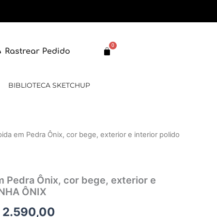
0
Carrinho
Rastrear Pedido
BIBLIOTECA SKETCHUP
ida em Pedra Ônix, cor bege, exterior e interior polido
O
eço
preço
ginal
atual
 Pedra Ônix, cor bege, exterior e
LINHA ÔNIX
:
é:
2.590,00
 3.020,00.
R$ 2.590,00.