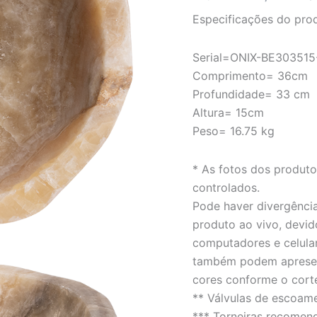
interior
Especificações do pro
polido
-
LINHA
Serial=ONIX-BE303515
ÔNIX
Comprimento= 36cm
quantidade
Profundidade= 33 cm
Altura= 15cm
Peso= 16.75 kg
* As fotos dos produt
controlados.
Pode haver divergência
produto ao vivo, devid
computadores e celula
também podem apresent
cores conforme o cort
** Válvulas de escoam
*** Torneiras recomen