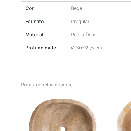
Cor
Bege
Formato
Irregular
Material
Pedra Ônix
Profundidade
Ø 30-39,5 cm
Produtos relacionados
O
O
preço
preço
original
atual
era:
é:
R$ 3.950,00.
R$ 3.390,00.