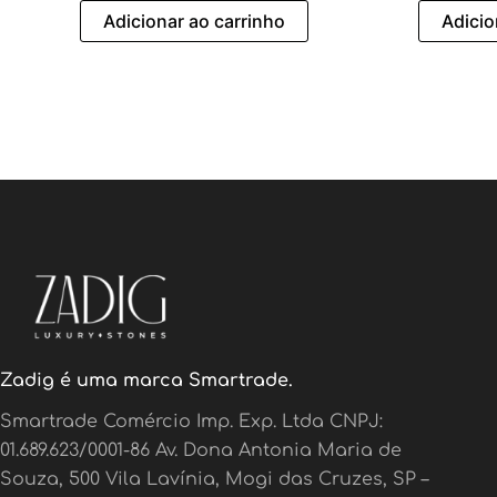
Adicionar ao carrinho
Adicio
Zadig é uma marca Smartrade.
Smartrade Comércio Imp. Exp. Ltda CNPJ:
01.689.623/0001-86 Av. Dona Antonia Maria de
Souza, 500 Vila Lavínia, Mogi das Cruzes, SP –