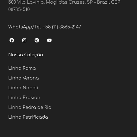
500 Vila Lavínia, Mogi das Cruzes, SP – Brazil CEP
08735-510
WhatsApp/Tel: +55 (11) 3565-2147
F
I
P
Y
a
n
i
o
c
s
n
u
e
t
t
t
Nossa Coleção
b
a
e
u
o
g
r
b
o
r
e
e
Linha Roma
k
a
s
m
t
Linha Verona
Linha Napoli
Linha Erosion
Linha Pedra de Rio
Linha Petrificada