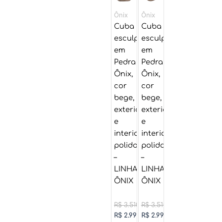
era:
era:
é:
é:
Ônix
Ônix
R$ 3.510,00.
R$ 3.510,00.
R$ 2.990,00.
R$ 2.990,00.
Cuba
Cuba
esculpida
esculpida
em
em
Pedra
Pedra
Ônix,
Ônix,
cor
cor
bege,
bege,
exterior
exterior
e
e
interior
interior
polido
polido
–
–
LINHA
LINHA
ÔNIX
ÔNIX
R$
3.510,00
R$
3.510,00
R$
2.990,00
R$
2.990,00