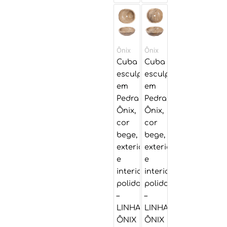
O
O
O
O
preço
preço
preço
preço
original
original
atual
atual
era:
era:
é:
é:
Ônix
Ônix
R$ 3.950,00.
R$ 3.950,00.
R$ 3.390,00.
R$ 3.390,00.
Cuba
Cuba
esculpida
esculpida
em
em
Pedra
Pedra
Ônix,
Ônix,
cor
cor
bege,
bege,
exterior
exterior
e
e
interior
interior
polido
polido
–
–
LINHA
LINHA
ÔNIX
ÔNIX