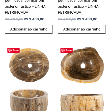
petrificada, cor marrom
petrificada, cor marrom
,exterior rústico – LINHA
,exterior rústico – LINHA
PETRIFICADA
PETRIFICADA
R$
4.152,00
R$
3.460,00
R$
4.152,00
R$
3.460,00
Adicionar ao carrinho
Adicionar ao carrinho
O
O
O
O
Save
Save
preço
preço
preço
preço
original
atual
original
atual
era:
é:
era:
é:
R$ 4.152,00.
R$ 3.460,00.
R$ 4.152,00.
R$ 3.46