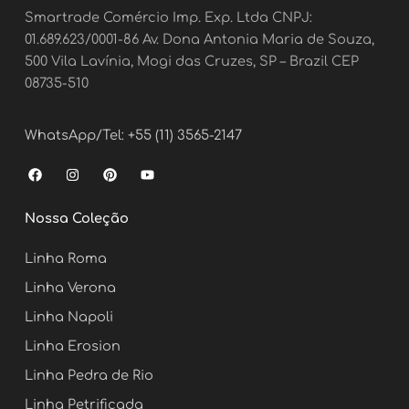
Smartrade Comércio Imp. Exp. Ltda CNPJ:
01.689.623/0001-86 Av. Dona Antonia Maria de Souza,
500 Vila Lavínia, Mogi das Cruzes, SP – Brazil CEP
08735-510
WhatsApp/Tel: +55 (11) 3565-2147
F
I
P
Y
a
n
i
o
c
s
n
u
e
t
t
t
Nossa Coleção
b
a
e
u
o
g
r
b
o
r
e
e
Linha Roma
k
a
s
m
t
Linha Verona
Linha Napoli
Linha Erosion
Linha Pedra de Rio
Linha Petrificada