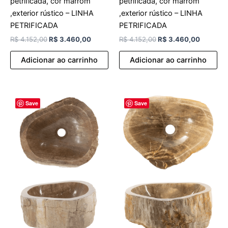
petrificada, cor marrom
petrificada, cor marrom
,exterior rústico – LINHA
,exterior rústico – LINHA
PETRIFICADA
PETRIFICADA
R$
4.152,00
R$
3.460,00
R$
4.152,00
R$
3.460,00
Adicionar ao carrinho
Adicionar ao carrinho
O
O
O
O
Save
Save
preço
preço
preço
preço
original
atual
original
atual
era:
é:
era:
é:
R$ 4.152,00.
R$ 3.460,00.
R$ 4.152,00.
R$ 3.46