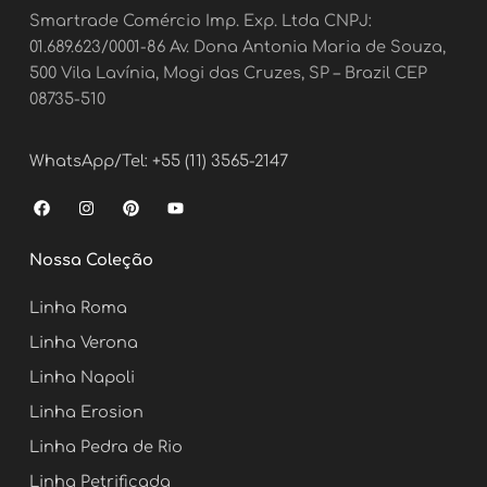
Smartrade Comércio Imp. Exp. Ltda CNPJ:
01.689.623/0001-86 Av. Dona Antonia Maria de Souza,
500 Vila Lavínia, Mogi das Cruzes, SP – Brazil CEP
08735-510
WhatsApp/Tel: +55 (11) 3565-2147
F
I
P
Y
a
n
i
o
c
s
n
u
e
t
t
t
Nossa Coleção
b
a
e
u
o
g
r
b
o
r
e
e
Linha Roma
k
a
s
m
t
Linha Verona
Linha Napoli
Linha Erosion
Linha Pedra de Rio
Linha Petrificada