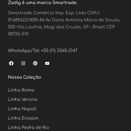
Zadig é uma marca Smartrade.
Smartrade Comércio Imp. Exp. Ltda CNPJ:
01.689.623/0001-86 Av. Dona Antonia Maria de Souza,
500 Vila Lavínia, Mogi das Cruzes, SP – Brazil CEP
08735-510
WhatsApp/Tel: +55 (11) 3565-2147
F
I
P
Y
a
n
i
o
c
s
n
u
e
t
t
t
Nossa Coleção
b
a
e
u
o
g
r
b
o
r
e
e
Linha Roma
k
a
s
m
t
Linha Verona
Linha Napoli
Linha Erosion
Linha Pedra de Rio