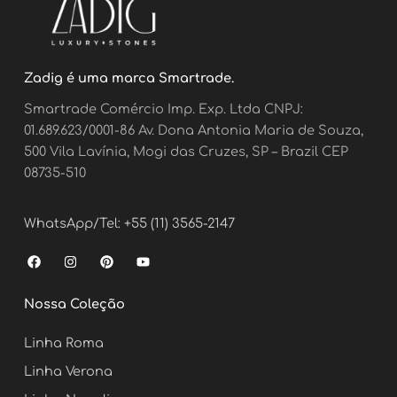
Zadig é uma marca Smartrade.
Smartrade Comércio Imp. Exp. Ltda CNPJ:
01.689.623/0001-86 Av. Dona Antonia Maria de Souza,
500 Vila Lavínia, Mogi das Cruzes, SP – Brazil CEP
08735-510
WhatsApp/Tel: +55 (11) 3565-2147
F
I
P
Y
a
n
i
o
c
s
n
u
e
t
t
t
Nossa Coleção
b
a
e
u
o
g
r
b
o
r
e
e
Linha Roma
k
a
s
m
t
Linha Verona