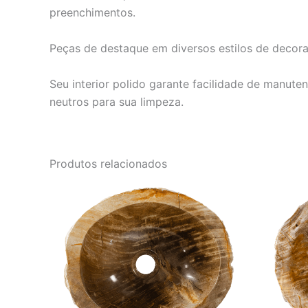
preenchimentos.
Peças de destaque em diversos estilos de decora
Seu interior polido garante facilidade de manut
neutros para sua limpeza.
Produtos relacionados
O
O
preço
preço
original
atual
era:
é:
R$ 4.152,00.
R$ 3.460,00.