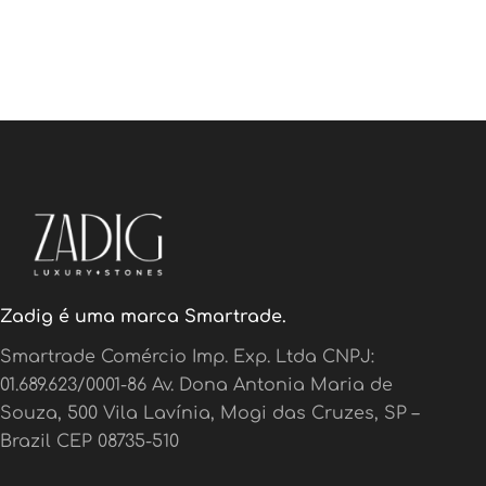
Zadig é uma marca Smartrade.
Smartrade Comércio Imp. Exp. Ltda CNPJ:
01.689.623/0001-86 Av. Dona Antonia Maria de
Souza, 500 Vila Lavínia, Mogi das Cruzes, SP –
Brazil CEP 08735-510