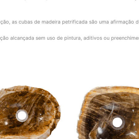
ção, as cubas de madeira petrificada são uma afirmação d
enção alcançada sem uso de pintura, aditivos ou preenchim
O
O
O
O
preço
preço
preço
preço
original
atual
original
atual
era:
é:
era:
é:
R$ 4.152,00.
R$ 3.460,00.
R$ 4.152,00.
R$ 3.