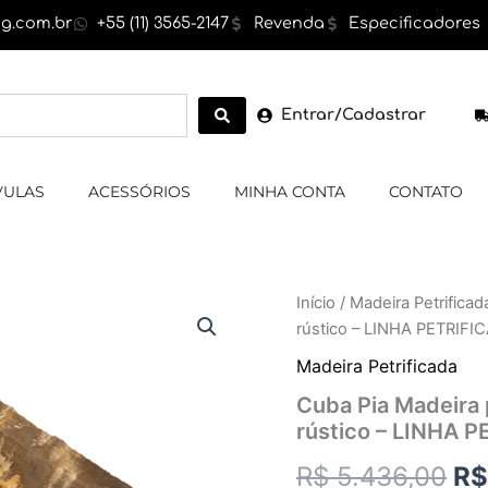
g.com.br
+55 (11) 3565-2147
Revenda
Especificadores
Entrar/Cadastrar
VULAS
ACESSÓRIOS
MINHA CONTA
CONTATO
Cuba
Início
/
Madeira Petrificad
O
Pia
rústico – LINHA PETRIFI
Madeira
pr
petrificada,
Madeira Petrificada
cor
or
Cuba Pia Madeira 
marrom
rústico – LINHA 
,exterior
er
rústico
R$
5.436,00
R$
-
R$