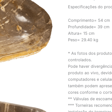
LINHA
Especificações do pro
PETRIFICADA
quantidade
Comprimento= 54 cm
Profundidade= 39 cm
Altura= 15 cm
Peso= 29.40 kg
* As fotos dos produt
controlados.
Pode haver divergência
produto ao vivo, devid
computadores e celula
também podem apresent
cores conforme o cort
** Válvulas de escoam
*** Torneiras recomen
instalação de torneiras