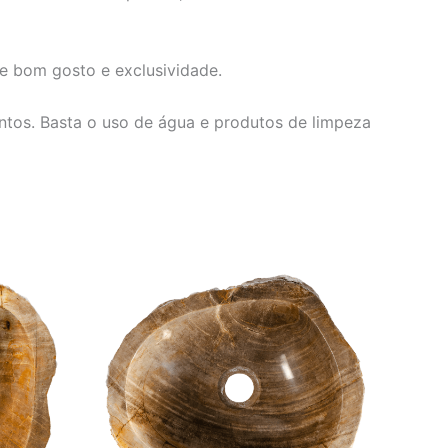
e bom gosto e exclusividade.
entos. Basta o uso de água e produtos de limpeza
O
O
preço
preço
original
atual
era:
é:
460,00.
R$ 4.152,00.
R$ 3.460,00.