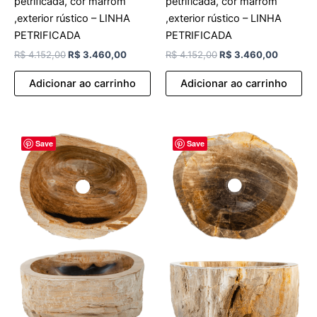
petrificada, cor marrom
petrificada, cor marrom
,exterior rústico – LINHA
,exterior rústico – LINHA
PETRIFICADA
PETRIFICADA
R$
4.152,00
R$
3.460,00
R$
4.152,00
R$
3.460,00
Adicionar ao carrinho
Adicionar ao carrinho
O
O
O
O
Save
Save
preço
preço
preço
preço
original
atual
original
atual
era:
é:
era:
é:
R$ 4.152,00.
R$ 3.460,00.
R$ 4.152,00.
R$ 3.46