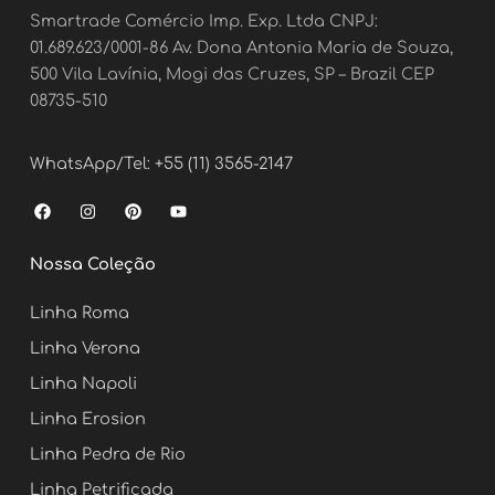
Smartrade Comércio Imp. Exp. Ltda CNPJ:
01.689.623/0001-86 Av. Dona Antonia Maria de Souza,
500 Vila Lavínia, Mogi das Cruzes, SP – Brazil CEP
08735-510
WhatsApp/Tel: +55 (11) 3565-2147
F
I
P
Y
a
n
i
o
c
s
n
u
e
t
t
t
Nossa Coleção
b
a
e
u
o
g
r
b
o
r
e
e
Linha Roma
k
a
s
m
t
Linha Verona
Linha Napoli
Linha Erosion
Linha Pedra de Rio
Linha Petrificada