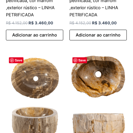
petrificada, cor marrom
petrificada, cor marrom
,exterior rústico – LINHA
,exterior rústico – LINHA
PETRIFICADA
PETRIFICADA
R$
4.152,00
R$
3.460,00
R$
4.152,00
R$
3.460,00
Adicionar ao carrinho
Adicionar ao carrinho
O
O
O
O
Save
Save
preço
preço
preço
preço
original
atual
original
atual
era:
é:
era:
é:
R$ 4.152,00.
R$ 3.460,00.
R$ 4.152,00.
R$ 3.46