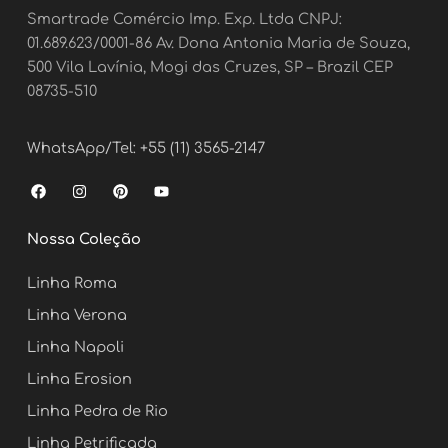
Smartrade Comércio Imp. Exp. Ltda CNPJ:
01.689.623/0001-86 Av. Dona Antonia Maria de Souza,
500 Vila Lavínia, Mogi das Cruzes, SP – Brazil CEP
08735-510
WhatsApp/Tel: +55 (11) 3565-2147
F
I
P
Y
a
n
i
o
c
s
n
u
e
t
t
t
Nossa Coleção
b
a
e
u
o
g
r
b
o
r
e
e
Linha Roma
k
a
s
m
t
Linha Verona
Linha Napoli
Linha Erosion
Linha Pedra de Rio
Linha Petrificada