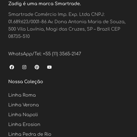
Zadig é uma marca Smartrade.
Smartrade Comércio Imp. Exp. Ltda CNPJ:
01.689.623/0001-86 Av. Dona Antonia Maria de Souza,
500 Vila Lavínia, Mogi das Cruzes, SP – Brazil CEP
08735-510
WhatsApp/Tel: +55 (11) 3565-2147
F
I
P
Y
a
n
i
o
c
s
n
u
e
t
t
t
Nossa Coleção
b
a
e
u
o
g
r
b
o
r
e
e
Linha Roma
k
a
s
m
t
Linha Verona
Linha Napoli
Linha Erosion
Linha Pedra de Rio