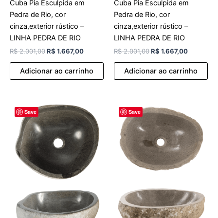
Cuba Pia Esculpida em
Cuba Pia Esculpida em
Pedra de Rio, cor
Pedra de Rio, cor
cinza,exterior rústico –
cinza,exterior rústico –
LINHA PEDRA DE RIO
LINHA PEDRA DE RIO
R$
2.001,00
R$
1.667,00
R$
2.001,00
R$
1.667,00
Adicionar ao carrinho
Adicionar ao carrinho
O
O
O
O
Save
Save
preço
preço
preço
preço
original
atual
original
atual
era:
é:
era:
é:
R$ 2.001,00.
R$ 1.667,00.
R$ 2.001,00.
R$ 1.667,