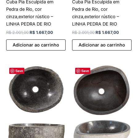
Cuba Pia Esculpida em
Cuba Pia Esculpida em
Pedra de Rio, cor
Pedra de Rio, cor
cinza,exterior rústico –
cinza,exterior rústico –
LINHA PEDRA DE RIO
LINHA PEDRA DE RIO
R$
2.001,00
R$
1.667,00
R$
2.001,00
R$
1.667,00
Adicionar ao carrinho
Adicionar ao carrinho
O
O
O
O
Save
Save
preço
preço
preço
preço
original
atual
original
atual
era:
é:
era:
é:
R$ 2.001,00.
R$ 1.667,00.
R$ 2.001,00.
R$ 1.667,