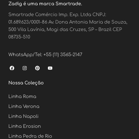
Zadig é uma marca Smartrade.
Smartrade Comércio Imp. Exp. Ltda CNPJ:
01.689.623/0001-86 Av. Dona Antonia Maria de Souza,
500 Vila Lavínia, Mogi das Cruzes, SP – Brazil CEP
08735-510
WhatsApp/Tel: +55 (11) 3565-2147
F
I
P
Y
a
n
i
o
c
s
n
u
e
t
t
t
Nossa Coleção
b
a
e
u
o
g
r
b
o
r
e
e
Linha Roma
k
a
s
m
t
Linha Verona
Linha Napoli
Linha Erosion
Linha Pedra de Rio