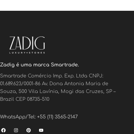
Zadig é uma marca Smartrade.
Smartrade Comércio Imp. Exp. Ltda CNPJ:
01.689.623/0001-86 Av. Dona Antonia Maria de
Souza, 500 Vila Lavínia, Mogi das Cruzes, SP –
Brazil CEP 08735-510
WhatsApp/Tel: +55 (11) 3565-2147
F
I
P
Y
a
n
i
o