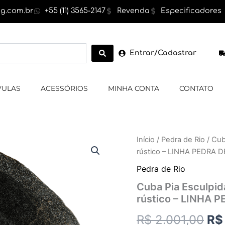
g.com.br
+55 (11) 3565-2147
Revenda
Especificadores
Entrar/Cadastrar
VULAS
ACESSÓRIOS
MINHA CONTA
CONTATO
Cuba
Início
/
Pedra de Rio
/ Cub
O
Pia
rústico – LINHA PEDRA D
Esculpida
pr
em
Pedra de Rio
Pedra
ori
Cuba Pia Esculpida
de
rústico – LINHA 
Rio,
era
cor
R$
2.001,00
R$
cinza,exterior
R$