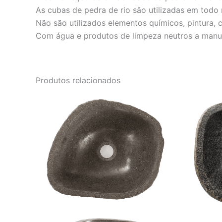
As cubas de pedra de rio são utilizadas em todo 
Não são utilizados elementos químicos, pintura,
Com água e produtos de limpeza neutros a manut
Produtos relacionados
O
O
preço
preço
original
atual
era:
é:
R$ 2.001,00.
R$ 1.667,00.