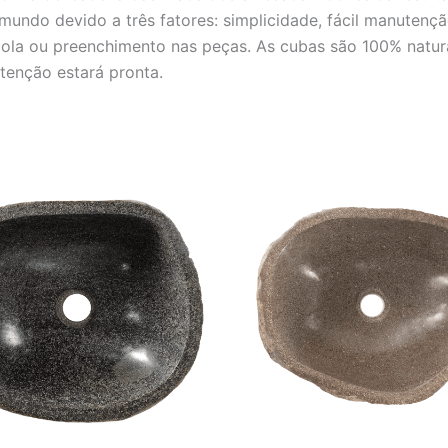
mundo devido a três fatores: simplicidade, fácil manutençã
 cola ou preenchimento nas peças. As cubas são 100% natura
enção estará pronta.
O
O
O
O
preço
preço
preço
preço
original
atual
original
atual
era:
é:
era:
é:
R$ 2.001,00.
R$ 1.667,00.
R$ 2.001,00.
R$ 1.6