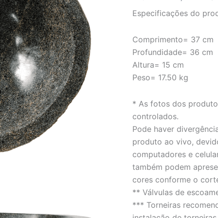
rústico
Especificações do pro
-
LINHA
PEDRA
Comprimento= 37 cm
DE
Profundidade= 36 cm
RIO
quantidade
Altura= 15 cm
Peso= 17.50 kg
* As fotos dos produt
controlados.
Pode haver divergência
produto ao vivo, devid
computadores e celula
também podem apresent
cores conforme o cort
** Válvulas de escoam
*** Torneiras recomen
instalação de torneiras