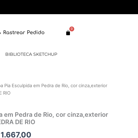
0
Carrinho
Rastrear Pedido
BIBLIOTECA SKETCHUP
a Pia Esculpida em Pedra de Rio, cor cinza,exterior
O
E RIO
eço
preço
ginal
atual
 em Pedra de Rio, cor cinza,exterior
PEDRA DE RIO
:
é:
1.667,00
 2.001,00.
R$ 1.667,00.