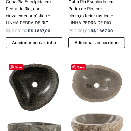
Cuba Pia Esculpida em
Cuba Pia Esculpida em
Pedra de Rio, cor
Pedra de Rio, cor
cinza,exterior rústico –
cinza,exterior rústico –
LINHA PEDRA DE RIO
LINHA PEDRA DE RIO
R$
2.001,00
R$
1.667,00
R$
2.001,00
R$
1.667,00
Adicionar ao carrinho
Adicionar ao carrinho
O
O
O
O
Save
Save
preço
preço
preço
preço
original
atual
original
atual
era:
é:
era:
é:
R$ 2.001,00.
R$ 1.667,00.
R$ 2.001,00.
R$ 1.667,