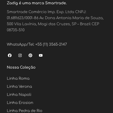
Zadig é uma marca Smartrade.
Smartrade Comércio Imp. Exp. Ltda CNPJ:
01.689.623/0001-86 Av. Dona Antonia Maria de Souza,
500 Vila Lavínia, Mogi das Cruzes, SP – Brazil CEP
08735-510
WhatsApp/Tel: +55 (11) 3565-2147
F
I
P
Y
a
n
i
o
c
s
n
u
e
t
t
t
Nossa Coleção
b
a
e
u
o
g
r
b
o
r
e
e
Linha Roma
k
a
s
m
t
Linha Verona
Linha Napoli
Linha Erosion
Linha Pedra de Rio