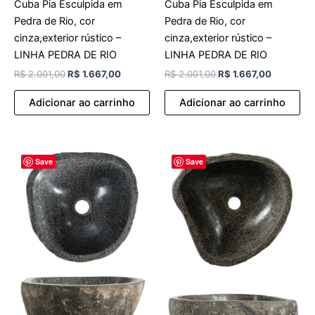
Cuba Pia Esculpida em
Cuba Pia Esculpida em
Pedra de Rio, cor
Pedra de Rio, cor
cinza,exterior rústico –
cinza,exterior rústico –
LINHA PEDRA DE RIO
LINHA PEDRA DE RIO
R$
2.001,00
R$
1.667,00
R$
2.001,00
R$
1.667,00
Adicionar ao carrinho
Adicionar ao carrinho
O
O
O
O
Save
Save
preço
preço
preço
preço
original
atual
original
atual
era:
é:
era:
é:
R$ 2.001,00.
R$ 1.667,00.
R$ 2.001,00.
R$ 1.667,