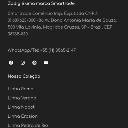
Zadig é uma marca Smartrade.
Smartrade Comércio Imp. Exp. Ltda CNPJ:
01.689.623/0001-86 Av. Dona Antonia Maria de Souza,
500 Vila Lavínia, Mogi das Cruzes, SP – Brazil CEP
08735-510
WhatsApp/Tel: +55 (11) 3565-2147
F
I
P
Y
a
n
i
o
c
s
n
u
e
t
t
t
Nossa Coleção
b
a
e
u
o
g
r
b
o
r
e
e
Linha Roma
k
a
s
m
t
Linha Verona
Linha Napoli
Linha Erosion
Linha Pedra de Rio