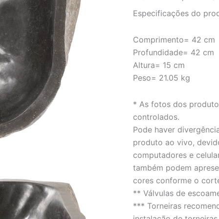
rústico
Especificações do pro
-
LINHA
PEDRA
Comprimento= 42 cm
DE
Profundidade= 42 cm
RIO
quantidade
Altura= 15 cm
Peso= 21.05 kg
* As fotos dos produt
controlados.
Pode haver divergência
produto ao vivo, devid
computadores e celula
também podem apresent
cores conforme o cort
** Válvulas de escoam
*** Torneiras recomen
instalação de torneiras