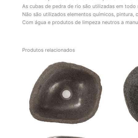
As cubas de pedra de rio são utilizadas em todo 
Não são utilizados elementos químicos, pintura,
Com água e produtos de limpeza neutros a manut
Produtos relacionados
O
O
preço
preço
original
atual
era:
é:
R$ 2.001,00.
R$ 1.667,00.