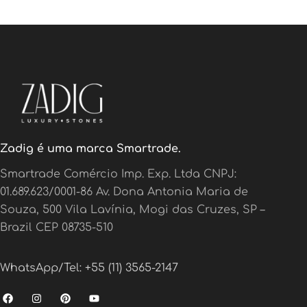
Zadig é uma marca Smartrade.
Smartrade Comércio Imp. Exp. Ltda CNPJ:
01.689.623/0001-86 Av. Dona Antonia Maria de
Souza, 500 Vila Lavínia, Mogi das Cruzes, SP –
Brazil CEP 08735-510
WhatsApp/Tel: +55 (11) 3565-2147
F
I
P
Y
a
n
i
o