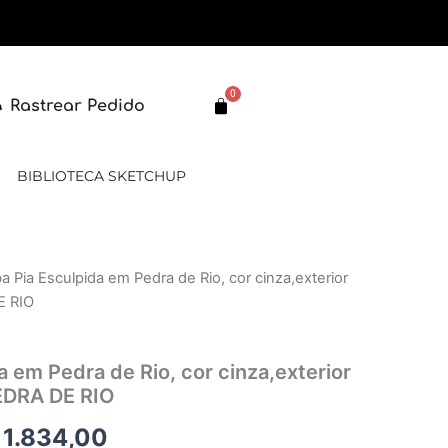
0
Carrinho
Rastrear Pedido
BIBLIOTECA SKETCHUP
a Pia Esculpida em Pedra de Rio, cor cinza,exterior
O
E RIO
eço
preço
ginal
atual
 em Pedra de Rio, cor cinza,exterior
PEDRA DE RIO
:
é:
1.834,00
 2.201,00.
R$ 1.834,00.