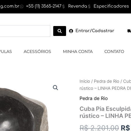
g.com.br
+55 (11) 3565-2147
Revenda
Especificadores
Entrar/Cadastrar
VULAS
ACESSÓRIOS
MINHA CONTA
CONTATO
Cuba
Início
/
Pedra de Rio
/ Cub
O
Pia
rústico – LINHA PEDRA D
Esculpida
pr
em
Pedra de Rio
Pedra
ori
Cuba Pia Esculpida
de
rústico – LINHA 
Rio,
era
cor
R$
2.201,00
R$
cinza,exterior
R$