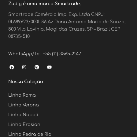
Zadig é uma marca Smartrade.
Smartrade Comércio Imp. Exp. Ltda CNPJ:
01.689.623/0001-86 Av. Dona Antonia Maria de Souza,
500 Vila Lavínia, Mogi das Cruzes, SP – Brazil CEP
08735-510
WhatsApp/Tel: +55 (11) 3565-2147
F
I
P
Y
a
n
i
o
c
s
n
u
e
t
t
t
Nossa Coleção
b
a
e
u
o
g
r
b
o
r
e
e
Linha Roma
k
a
s
m
t
Linha Verona
Linha Napoli
Linha Erosion
Linha Pedra de Rio