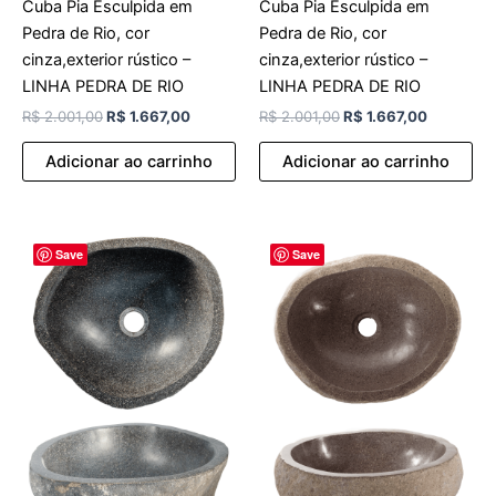
Cuba Pia Esculpida em
Cuba Pia Esculpida em
Pedra de Rio, cor
Pedra de Rio, cor
cinza,exterior rústico –
cinza,exterior rústico –
LINHA PEDRA DE RIO
LINHA PEDRA DE RIO
R$
2.001,00
R$
1.667,00
R$
2.001,00
R$
1.667,00
Adicionar ao carrinho
Adicionar ao carrinho
O
O
O
O
Save
Save
preço
preço
preço
preço
original
atual
original
atual
era:
é:
era:
é:
R$ 2.001,00.
R$ 1.667,00.
R$ 2.001,00.
R$ 1.667,