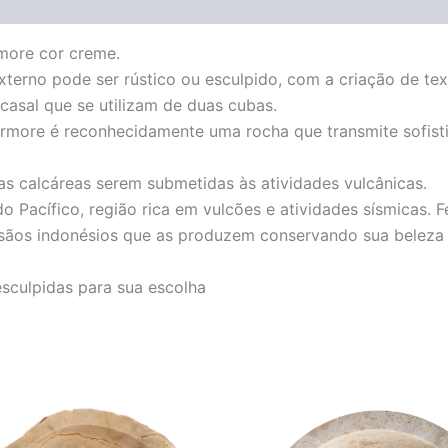
more cor creme.
xterno pode ser rústico ou esculpido, com a criação de tex
casal que se utilizam de duas cubas.
ármore é reconhecidamente uma rocha que transmite sofisti
s calcáreas serem submetidas às atividades vulcânicas.
 Pacífico, região rica em vulcões e atividades sísmicas. F
tesãos indonésios que as produzem conservando sua beleza r
esculpidas para sua escolha
O
O
O
O
preço
preço
preço
preço
original
atual
original
atual