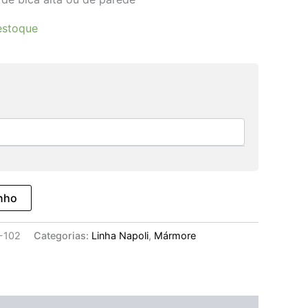
estoque
inho
-102
Categorias:
Linha Napoli
,
Mármore