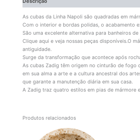
Descrição
Informação adicional
As cubas da Linha Napoli são quadradas em már
Com o interior e bordas polidas, o acabamento e
São uma excelente alternativa para banheiros de 
Clique aqui e veja nossas peças disponíveis.O m
antiguidade.
Surge da transformação que acontece após rocha
As cubas Zadig têm origem no cinturão de fogo do
em sua alma a arte e a cultura ancestral dos ar
que garante a manutenção diária em sua casa.
A Zadig traz quatro estilos em pias de mármore 
Produtos relacionados
O
O
preço
preço
original
atual