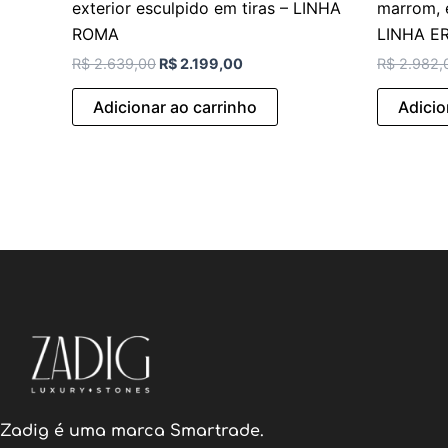
exterior esculpido em tiras – LINHA
marrom, e
ROMA
LINHA E
R$
2.639,00
R$
2.199,00
R$
2.982,
Adicionar ao carrinho
Adicio
Zadig é uma marca Smartrade.