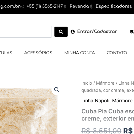
g.com.br
+55 (11) 3565-2147
Revenda
Especificadores
Entrar/Cadastrar
VULAS
ACESSÓRIOS
MINHA CONTA
CONTATO
Cuba
Início
/
Mármore
/
Linha N
O
Pia
quadrada, cor creme, ext
Cuba
pr
esculpida
Linha Napoli
,
Mármore
em
ori
Cuba Pia Cuba es
Mármore
creme, exterior e
,
era
quadrada,
R$
3.551,00
R$
cor
R$ 