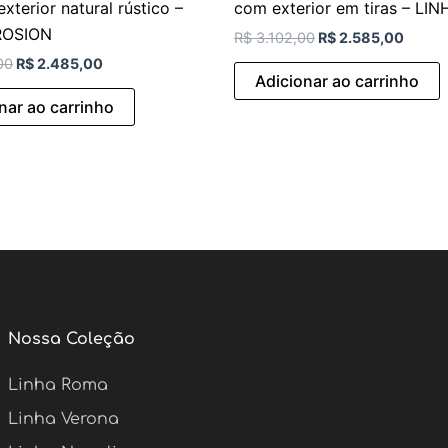
com exterior em tiras – L
xterior natural rústico –
ROSION
R$
3.102,00
R$
2.585,00
00
R$
2.485,00
Adicionar ao carrinho
nar ao carrinho
Nossa Coleção
Linha Roma
Linha Verona