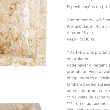
creme,
Especificações do pro
exterior
em
tiras
Comprimento= 45.5 c
-
Profundidade= 45.5 c
LINHA
NAPOLI
Altura= 15 cm
quantidade
Peso= 50.10 kg
* As fotos dos produt
controlados.
Pode haver divergência
produto ao vivo, devid
computadores e celula
também podem apresent
cores conforme o cort
** Válvulas de escoam
*** Torneiras recomen
instalação de torneiras