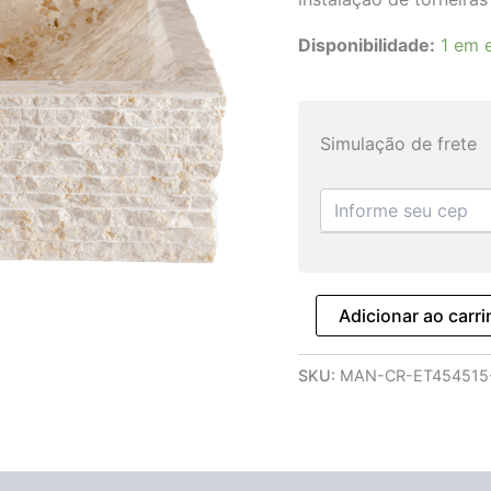
Disponibilidade:
1 em 
Simulação de frete
Adicionar ao carr
SKU:
MAN-CR-ET454515