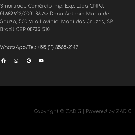
Smartrade Comércio Imp. Exp. Ltda CNPJ:
01.689.623/0001-86 Av. Dona Antonia Maria de
Souza, 500 Vila Lavínia, Mogi das Cruzes, SP –
Brazil CEP 08735-510
WhatsApp/Tel: +55 (11) 3565-2147
F
I
P
Y
a
n
i
o
c
s
n
u
e
t
t
t
b
a
e
u
o
g
r
b
o
r
e
e
k
a
s
m
t
Copyright ©
ZADIG | Powered by ZADIG