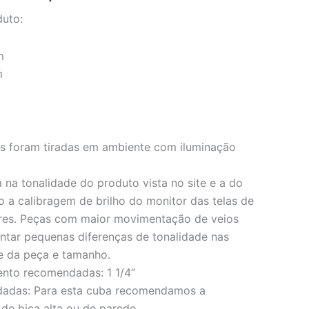
duto:
m
m
os foram tiradas em ambiente com iluminação
 na tonalidade do produto vista no site e a do
o a calibragem de brilho do monitor das telas de
res. Peças com maior movimentação de veios
ar pequenas diferenças de tonalidade nas
e da peça e tamanho.
ento recomendadas: 1 1/4”
dadas: Para esta cuba recomendamos a
 de bica alta ou de parede