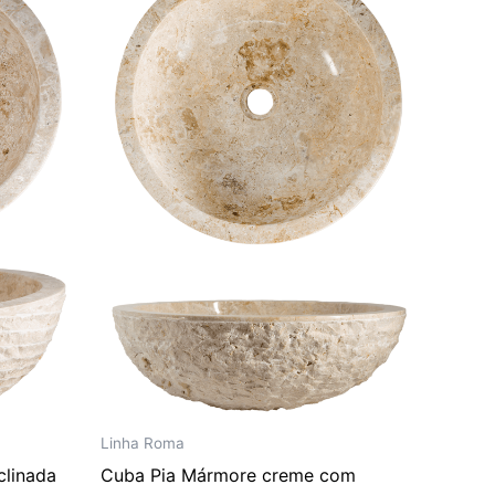
era:
é:
85,00.
R$ 3.088,00.
R$ 2.573,00.
Linha Roma
clinada
Cuba Pia Mármore creme com