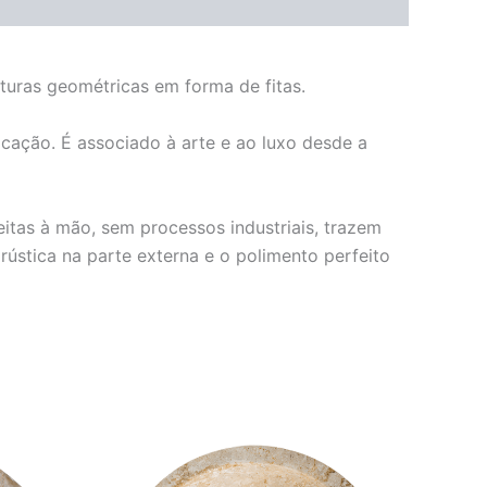
turas geométricas em forma de fitas.
cação. É associado à arte e ao luxo desde a
eitas à mão, sem processos industriais, trazem
ústica na parte externa e o polimento perfeito
O
O
preço
preço
original
atual