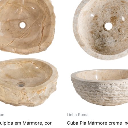
era:
é:
era:
é:
R$ 2.982,00.
R$ 2.485,00.
R$ 3.102,00.
R$ 2.5
Linha Roma
ion
Cuba Pia Mármore creme In
ulpida em Mármore, cor