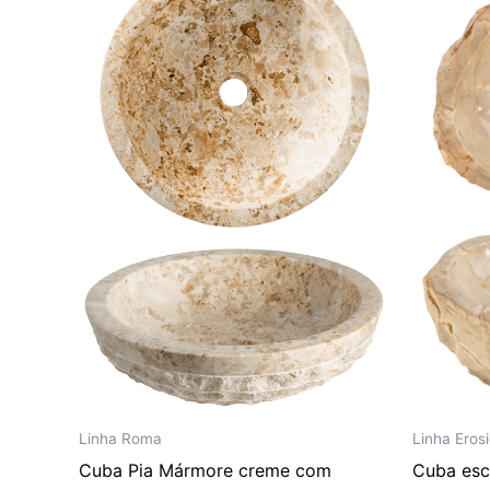
era:
é:
R$ 2.639,00.
R$ 2.199,00.
Linha Roma
Linha Eros
Cuba Pia Mármore creme com
Cuba esc