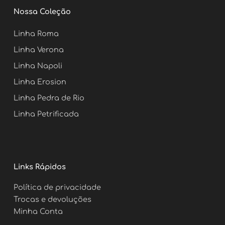
c
s
n
u
e
t
t
t
Nossa Coleção
b
a
e
u
o
g
r
b
o
r
e
e
Linha Roma
k
a
s
m
t
Linha Verona
Linha Napoli
Linha Erosion
Linha Pedra de Rio
Linha Petrificada
Links Rápidos
Política de privacidade
Trocas e devoluções
Minha Conta