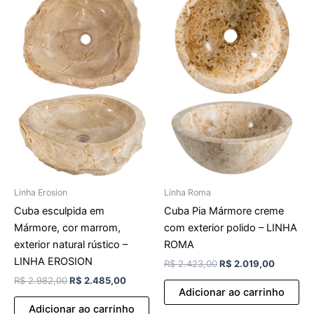
original
atual
original
atual
era:
é:
era:
é:
R$ 2.982,00.
R$ 2.485,00.
R$ 2.423,00.
R$ 2.019
Linha Roma
Linha Erosion
Cuba Pia Mármore creme
Cuba esculpida em
com exterior polido – LINHA
Mármore, cor marrom,
ROMA
exterior natural rústico –
LINHA EROSION
R$
2.423,00
R$
2.019,00
R$
2.982,00
R$
2.485,00
Adicionar ao carrinho
Adicionar ao carrinho