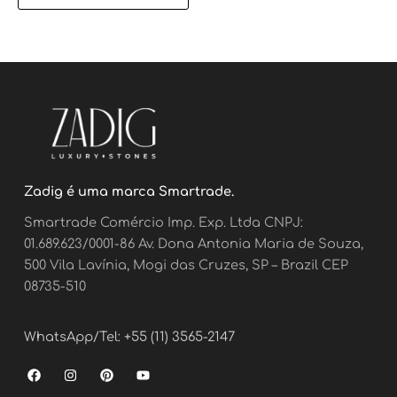
Zadig é uma marca Smartrade.
Smartrade Comércio Imp. Exp. Ltda CNPJ:
01.689.623/0001-86 Av. Dona Antonia Maria de Souza,
500 Vila Lavínia, Mogi das Cruzes, SP – Brazil CEP
08735-510
WhatsApp/Tel: +55 (11) 3565-2147
F
I
P
Y
a
n
i
o