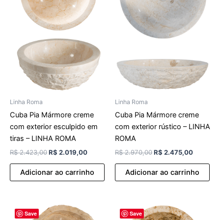
Linha Roma
Linha Roma
Cuba Pia Mármore creme
Cuba Pia Mármore creme
com exterior esculpido em
com exterior rústico – LINHA
tiras – LINHA ROMA
ROMA
R$
2.423,00
R$
2.019,00
R$
2.970,00
R$
2.475,00
Adicionar ao carrinho
Adicionar ao carrinho
O
O
O
O
Save
Save
preço
preço
preço
preço