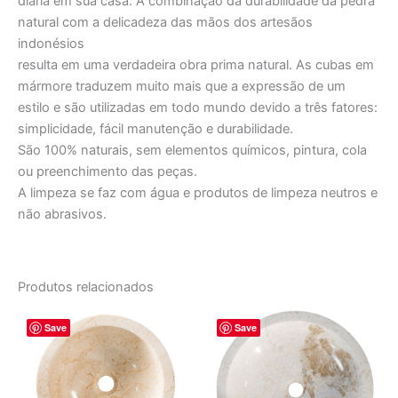
diária em sua casa. A combinação da durabilidade da pedra
natural com a delicadeza das mãos dos artesãos
indonésios
resulta em uma verdadeira obra prima natural. As cubas em
mármore traduzem muito mais que a expressão de um
estilo e são utilizadas em todo mundo devido a três fatores:
simplicidade, fácil manutenção e durabilidade.
São 100% naturais, sem elementos químicos, pintura, cola
ou preenchimento das peças.
A limpeza se faz com água e produtos de limpeza neutros e
não abrasivos.
Produtos relacionados
O
O
O
O
Save
Save
preço
preço
preço
preço
original
atual
original
atual
era:
é:
era:
é:
R$ 2.423,00.
R$ 2.019,00.
R$ 2.970,00.
R$ 2.475