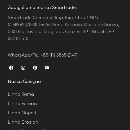
Zadig é uma marca Smartrade.
Smartrade Comércio Imp. Exp. Ltda CNPJ:
01.689.623/0001-86 Av. Dona Antonia Maria de Souza,
500 Vila Lavínia, Mogi das Cruzes, SP – Brazil CEP
08735-510
WhatsApp/Tel: +55 (11) 3565-2147
F
I
P
Y
a
n
i
o
c
s
n
u
e
t
t
t
Nossa Coleção
b
a
e
u
o
g
r
b
o
r
e
e
Linha Roma
k
a
s
m
t
Linha Verona
Linha Napoli
Linha Erosion