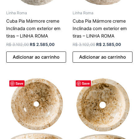
Linha Roma
Linha Roma
Cuba Pia Mármore creme
Cuba Pia Mármore creme
Inclinada com exterior em
Inclinada com exterior em
tiras – LINHA ROMA
tiras – LINHA ROMA
R$
3.102,00
R$
2.585,00
R$
3.102,00
R$
2.585,00
Adicionar ao carrinho
Adicionar ao carrinho
O
O
O
O
Save
Save
preço
preço
preço
preço
original
atual
original
atual
era:
é:
era:
é:
R$ 2.754,00.
R$ 2.295,00.
R$ 2.309,00.
R$ 1.924