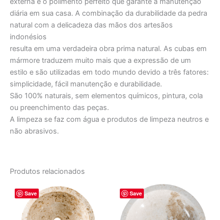
externa e o polimento perfeito que garante a manutenção
diária em sua casa. A combinação da durabilidade da pedra
natural com a delicadeza das mãos dos artesãos
indonésios
resulta em uma verdadeira obra prima natural. As cubas em
mármore traduzem muito mais que a expressão de um
estilo e são utilizadas em todo mundo devido a três fatores:
simplicidade, fácil manutenção e durabilidade.
São 100% naturais, sem elementos químicos, pintura, cola
ou preenchimento das peças.
A limpeza se faz com água e produtos de limpeza neutros e
não abrasivos.
Produtos relacionados
O
O
O
O
Save
Save
preço
preço
preço
preço
original
atual
original
atual
era:
é:
era:
é:
R$ 3.102,00.
R$ 2.585,00.
R$ 2.970,00.
R$ 2.475