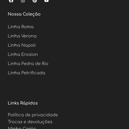
a
n
i
o
c
s
n
u
e
t
t
t
Nossa Coleção
b
a
e
u
o
g
r
b
o
r
e
e
Linha Roma
k
a
s
m
t
Linha Verona
Linha Napoli
Linha Erosion
Linha Pedra de Rio
Linha Petrificada
Links Rápidos
Política de privacidade
Trocas e devoluções
Minha Conta