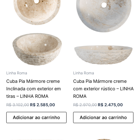
Linha Roma
Linha Roma
Cuba Pia Mármore creme
Cuba Pia Mármore creme
Inclinada com exterior em
com exterior rústico – LINHA
tiras – LINHA ROMA
ROMA
R$
3.102,00
R$
2.585,00
R$
2.970,00
R$
2.475,00
Adicionar ao carrinho
Adicionar ao carrinho
O
O
O
O