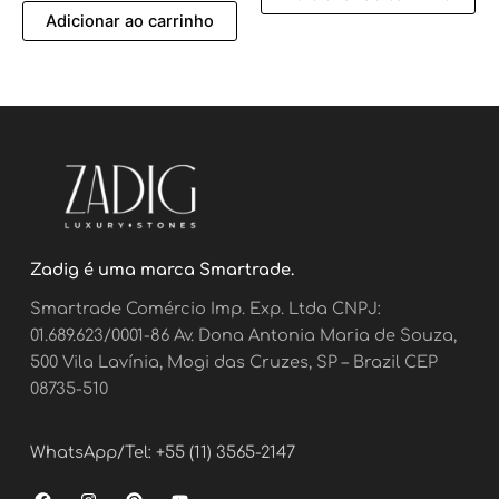
Adicionar ao carrinho
Zadig é uma marca Smartrade.
Smartrade Comércio Imp. Exp. Ltda CNPJ:
01.689.623/0001-86 Av. Dona Antonia Maria de Souza,
500 Vila Lavínia, Mogi das Cruzes, SP – Brazil CEP
08735-510
WhatsApp/Tel: +55 (11) 3565-2147
F
I
P
Y