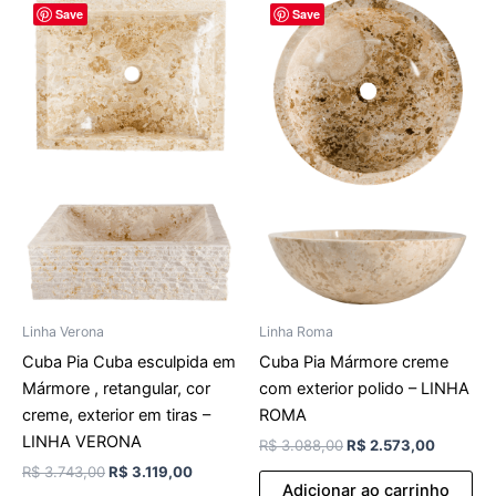
Save
Save
preço
preço
preço
preço
original
atual
original
atual
era:
é:
era:
é:
R$ 3.743,00.
R$ 3.119,00.
R$ 3.088,00.
R$ 2.573
Linha Verona
Linha Roma
Cuba Pia Cuba esculpida em
Cuba Pia Mármore creme
Mármore , retangular, cor
com exterior polido – LINHA
creme, exterior em tiras –
ROMA
LINHA VERONA
R$
3.088,00
R$
2.573,00
R$
3.743,00
R$
3.119,00
Adicionar ao carrinho