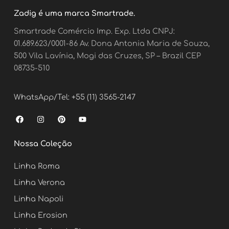
Zadig é uma marca Smartrade.
Smartrade Comércio Imp. Exp. Ltda CNPJ:
01.689.623/0001-86 Av. Dona Antonia Maria de Souza,
500 Vila Lavínia, Mogi das Cruzes, SP – Brazil CEP
08735-510
WhatsApp/Tel: +55 (11) 3565-2147
F
I
P
Y
a
n
i
o
c
s
n
u
e
t
t
t
Nossa Coleção
b
a
e
u
o
g
r
b
o
r
e
e
Linha Roma
k
a
s
m
t
Linha Verona
Linha Napoli
Linha Erosion