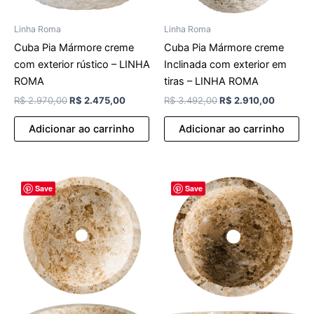
Linha Roma
Linha Roma
Cuba Pia Mármore creme
Cuba Pia Mármore creme
com exterior rústico – LINHA
Inclinada com exterior em
ROMA
tiras – LINHA ROMA
R$
2.970,00
R$
2.475,00
R$
3.492,00
R$
2.910,00
Adicionar ao carrinho
Adicionar ao carrinho
O
O
O
O
Save
Save
preço
preço
preço
preço
original
atual
original
atual
era:
é:
era:
é:
R$ 2.639,00.
R$ 2.199,00.
R$ 2.423,00.
R$ 2.019