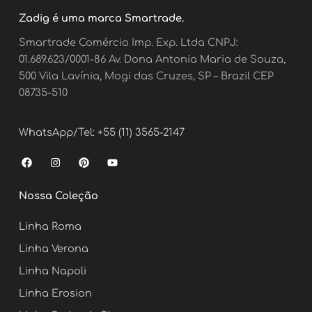
Zadig é uma marca Smartrade.
Smartrade Comércio Imp. Exp. Ltda CNPJ:
01.689.623/0001-86 Av. Dona Antonia Maria de Souza,
500 Vila Lavínia, Mogi das Cruzes, SP – Brazil CEP
08735-510
WhatsApp/Tel: +55 (11) 3565-2147
F
I
P
Y
a
n
i
o
c
s
n
u
e
t
t
t
Nossa Coleção
b
a
e
u
o
g
r
b
o
r
e
e
Linha Roma
k
a
s
m
t
Linha Verona
Linha Napoli
Linha Erosion