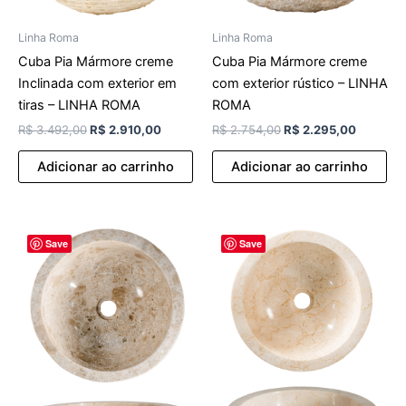
Linha Roma
Linha Roma
Cuba Pia Mármore creme
Cuba Pia Mármore creme
Inclinada com exterior em
com exterior rústico – LINHA
tiras – LINHA ROMA
ROMA
R$
3.492,00
R$
2.910,00
R$
2.754,00
R$
2.295,00
Adicionar ao carrinho
Adicionar ao carrinho
O
O
O
O
Save
Save
preço
preço
preço
preço
original
atual
original
atual
era:
é:
era:
é:
R$ 3.102,00.
R$ 2.585,00.
R$ 2.423,00.
R$ 2.019