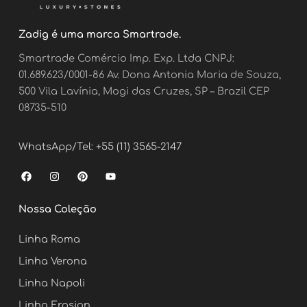
Zadig é uma marca Smartrade.
Smartrade Comércio Imp. Exp. Ltda CNPJ:
01.689.623/0001-86 Av. Dona Antonia Maria de Souza,
500 Vila Lavínia, Mogi das Cruzes, SP – Brazil CEP
08735-510
WhatsApp/Tel: +55 (11) 3565-2147
F
I
P
Y
a
n
i
o
c
s
n
u
e
t
t
t
Nossa Coleção
b
a
e
u
o
g
r
b
o
r
e
e
Linha Roma
k
a
s
m
t
Linha Verona
Linha Napoli
Linha Erosion