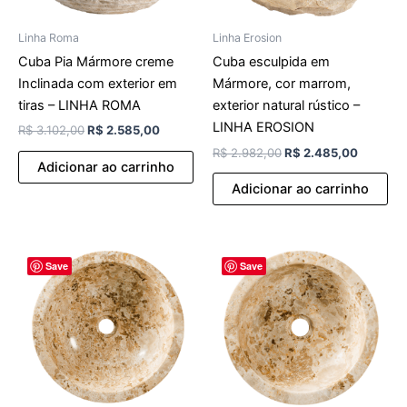
Linha Roma
Linha Erosion
Cuba Pia Mármore creme
Cuba esculpida em
Inclinada com exterior em
Mármore, cor marrom,
tiras – LINHA ROMA
exterior natural rústico –
LINHA EROSION
R$
3.102,00
R$
2.585,00
R$
2.982,00
R$
2.485,00
Adicionar ao carrinho
Adicionar ao carrinho
O
O
O
O
Save
Save
preço
preço
preço
preço
original
atual
original
atual
era:
é:
era:
é:
R$ 2.754,00.
R$ 2.295,00.
R$ 2.309,00.
R$ 1.924