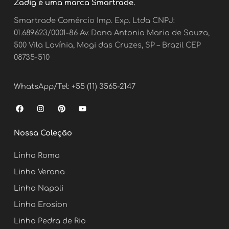
Zadig é uma marca Smartrade.
Smartrade Comércio Imp. Exp. Ltda CNPJ:
01.689.623/0001-86 Av. Dona Antonia Maria de Souza,
500 Vila Lavínia, Mogi das Cruzes, SP – Brazil CEP
08735-510
WhatsApp/Tel: +55 (11) 3565-2147
F
I
P
Y
a
n
i
o
c
s
n
u
e
t
t
t
Nossa Coleção
b
a
e
u
o
g
r
b
o
r
e
e
Linha Roma
k
a
s
m
t
Linha Verona
Linha Napoli
Linha Erosion
Linha Pedra de Rio