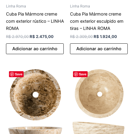
Linha Roma
Linha Roma
Cuba Pia Mármore creme
Cuba Pia Mármore creme
com exterior rústico – LINHA
com exterior esculpido em
ROMA
tiras – LINHA ROMA
R$
2.970,00
R$
2.475,00
R$
2.309,00
R$
1.924,00
Adicionar ao carrinho
Adicionar ao carrinho
O
O
O
O
Save
Save
preço
preço
preço
preço
original
atual
original
atual
era:
é:
era:
é:
R$ 2.423,00.
R$ 2.019,00.
R$ 3.492,00.
R$ 2.910