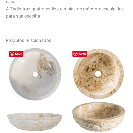
casa.
A Zadig traz quatro estilos em pias de mármore esculpidas
para sua escolha
Produtos relacionados
O
O
O
O
Save
Save
preço
preço
preço
preço
original
atual
original
atual
era:
é:
era:
é:
R$ 2.970,00.
R$ 2.475,00.
R$ 2.309,00.
R$ 1.924