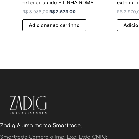
exterior polido – LINHA ROMA
exterior
R$
3.088,00
R$
2.573,00
R$
2.970,
Adicionar ao carrinho
Adicio
Zadig é uma marca Smartrade.
Smartrade Comércio Imp. Exp. Ltda CNPJ: