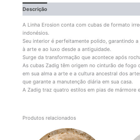
Descrição
Informação adicional
A Linha Erosion conta com cubas de formato irreg
indonésios.
Seu interior é perfeitamente polido, garantindo
à arte e ao luxo desde a antiguidade.
Surge da transformação que acontece após rocha
As cubas Zadig têm origem no cinturão de fogo do
em sua alma a arte e a cultura ancestral dos ar
que garante a manutenção diária em sua casa.
A Zadig traz quatro estilos em pias de mármore 
Produtos relacionados
O
O
preço
preço
original
atual