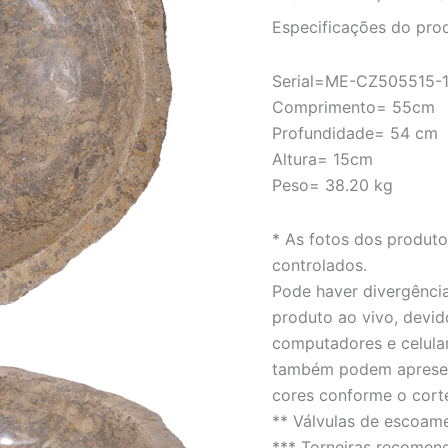
–
Especificações do pro
LINHA
EROSION
quantidade
Serial=ME-CZ505515-
Comprimento= 55cm
Profundidade= 54 cm
Altura= 15cm
Peso= 38.20 kg
* As fotos dos produt
controlados.
Pode haver divergência
produto ao vivo, devid
computadores e celula
também podem apresent
cores conforme o cort
** Válvulas de escoam
*** Torneiras recomen