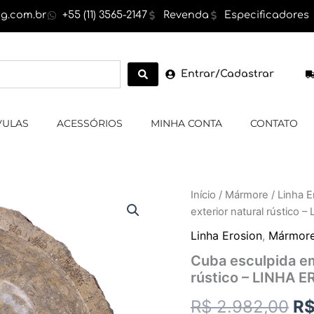
g.com.br
+55 (11) 3565-2147
Revenda
Especificadores
Entrar/Cadastrar
VULAS
ACESSÓRIOS
MINHA CONTA
CONTATO
Cuba
Início
/
Mármore
/
Linha E
O
esculpida
exterior natural rústico
em
pr
Mármore,
Linha Erosion
,
Mármor
cor
or
Cuba esculpida em
cinza,
rústico – LINHA 
exterior
er
natural
R$
2.982,00
R
rústico
R$