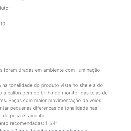
duto:
110
os foram tiradas em ambiente com iluminação
 na tonalidade do produto vista no site e a do
o a calibragem de brilho do monitor das telas de
res. Peças com maior movimentação de veios
ar pequenas diferenças de tonalidade nas
e da peça e tamanho.
ento recomendadas: 1 1/4”
dadas: Para esta cuba recomendamos a