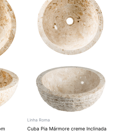
era:
é:
295,00.
R$ 3.102,00.
R$ 2.585,00.
Linha Roma
om
Cuba Pia Mármore creme Inclinada