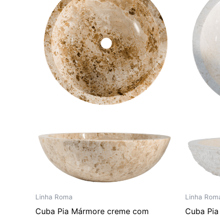
era:
é:
R$ 3.088,00.
R$ 2.573,00.
Linha Roma
Linha Rom
Cuba Pia Mármore creme com
Cuba Pi