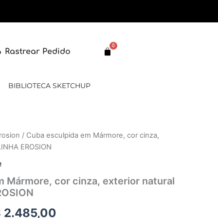
0
Carrinho
Rastrear Pedido
BIBLIOTECA SKETCHUP
rosion
/ Cuba esculpida em Mármore, cor cinza,
O
 – LINHA EROSION
eço
preço
e
iginal
atual
 Mármore, cor cinza, exterior natural
EROSION
a:
é:
$
2.485,00
 2.982,00.
R$ 2.485,00.