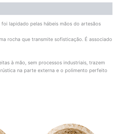
r foi lapidado pelas hábeis mãos do artesãos
ma rocha que transmite sofisticação. É associado
eitas à mão, sem processos industriais, trazem
ústica na parte externa e o polimento perfeito
O
O
preço
preço
original
atual