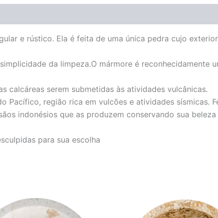
ular e rústico. Ela é feita de uma única pedra cujo exterio
 a simplicidade da limpeza.O mármore é reconhecidamente u
s calcáreas serem submetidas às atividades vulcânicas.
 Pacífico, região rica em vulcões e atividades sísmicas. F
tesãos indonésios que as produzem conservando sua beleza r
esculpidas para sua escolha
O
O
O
O
preço
preço
preço
preço
original
atual
original
atual