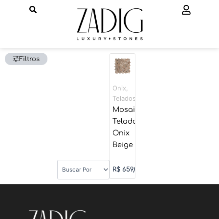
Ir
para
o
conteúdo
Filtros
Onix
,
Telados
Mosaico
Telado
Onix
Beige
R$
659,00