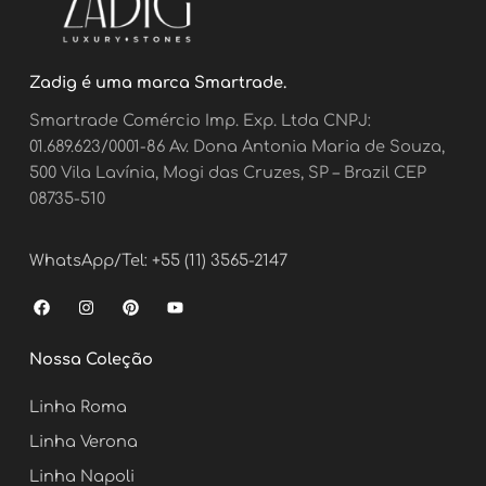
Zadig é uma marca Smartrade.
Smartrade Comércio Imp. Exp. Ltda CNPJ:
01.689.623/0001-86 Av. Dona Antonia Maria de Souza,
500 Vila Lavínia, Mogi das Cruzes, SP – Brazil CEP
08735-510
WhatsApp/Tel: +55 (11) 3565-2147
F
I
P
Y
a
n
i
o
c
s
n
u
e
t
t
t
Nossa Coleção
b
a
e
u
o
g
r
b
o
r
e
e
Linha Roma
k
a
s
m
t
Linha Verona
Linha Napoli