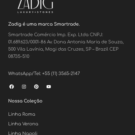
Zadig é uma marca Smartrade.
Smartrade Comércio Imp. Exp. Ltda CNPJ:
01.689.623/0001-86 Av. Dona Antonia Maria de Souza,
500 Vila Lavínia, Mogi das Cruzes, SP – Brazil CEP
08735-510
WhatsApp/Tel: +55 (11) 3565-2147
F
I
P
Y
a
n
i
o
c
s
n
u
e
t
t
t
Nossa Coleção
b
a
e
u
o
g
r
b
o
r
e
e
Linha Roma
k
a
s
m
t
Linha Verona
Linha Napoli