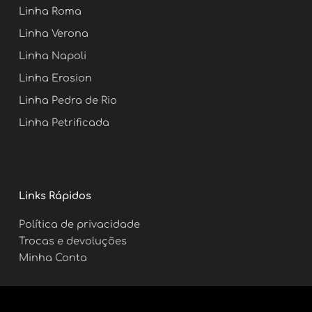
o
r
e
e
Linha Roma
k
a
s
m
t
Linha Verona
Linha Napoli
Linha Erosion
Linha Pedra de Rio
Linha Petrificada
Links Rápidos
Política de privacidade
Trocas e devoluções
Minha Conta