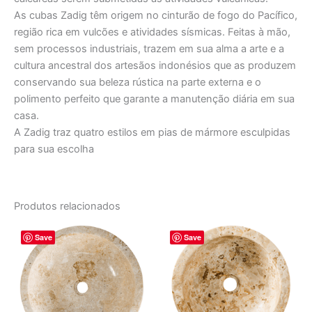
As cubas Zadig têm origem no cinturão de fogo do Pacífico,
região rica em vulcões e atividades sísmicas. Feitas à mão,
sem processos industriais, trazem em sua alma a arte e a
cultura ancestral dos artesãos indonésios que as produzem
conservando sua beleza rústica na parte externa e o
polimento perfeito que garante a manutenção diária em sua
casa.
A Zadig traz quatro estilos em pias de mármore esculpidas
para sua escolha
Produtos relacionados
O
O
O
O
Save
Save
preço
preço
preço
preço
original
atual
original
atual
era:
é:
era:
é:
R$ 3.088,00.
R$ 2.573,00.
R$ 2.309,00.
R$ 1.924