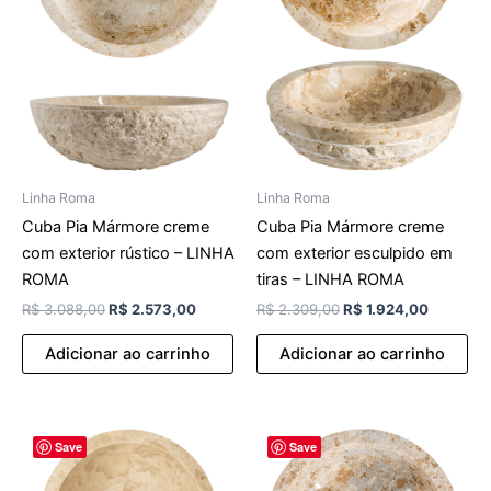
Linha Roma
Linha Roma
Cuba Pia Mármore creme
Cuba Pia Mármore creme
com exterior rústico – LINHA
com exterior esculpido em
ROMA
tiras – LINHA ROMA
R$
3.088,00
R$
2.573,00
R$
2.309,00
R$
1.924,00
Adicionar ao carrinho
Adicionar ao carrinho
O
O
O
O
Save
Save
preço
preço
preço
preço
original
atual
original
atual
era:
é:
era:
é: