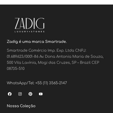
Zadig é uma marca Smartrade.
Smartrade Comércio Imp. Exp. Ltda CNPJ:
01.689.623/0001-86 Av. Dona Antonia Maria de Souza,
500 Vila Lavínia, Mogi das Cruzes, SP – Brazil CEP
08735-510
WhatsApp/Tel: +55 (11) 3565-2147
F
I
P
Y
a
n
i
o
c
s
n
u
e
t
t
t
Nossa Coleção
b
a
e
u
o
g
r
b