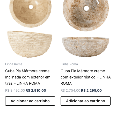
R$ 3.492,00.
R$ 2.910,00.
R$ 2.754,00.
R$ 2.295
Linha Roma
Linha Roma
Cuba Pia Mármore creme
Cuba Pia Mármore creme
Inclinada com exterior em
com exterior rústico – LINHA
tiras – LINHA ROMA
ROMA
R$
3.492,00
R$
2.910,00
R$
2.754,00
R$
2.295,00
Adicionar ao carrinho
Adicionar ao carrinho