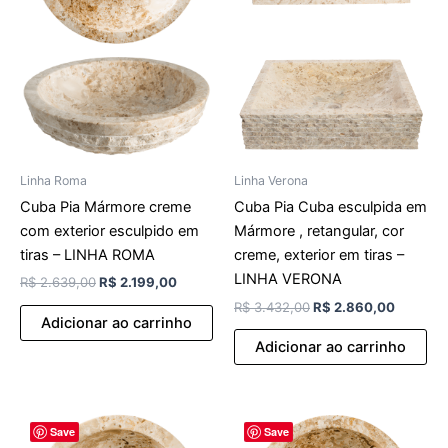
Linha Roma
Linha Verona
Cuba Pia Mármore creme
Cuba Pia Cuba esculpida em
com exterior esculpido em
Mármore , retangular, cor
tiras – LINHA ROMA
creme, exterior em tiras –
LINHA VERONA
R$
2.639,00
R$
2.199,00
R$
3.432,00
R$
2.860,00
Adicionar ao carrinho
Adicionar ao carrinho
O
O
O
O
Save
Save
preço
preço
preço
preço