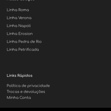
b
a
e
u
o
g
r
b
o
r
e
e
Linha Roma
k
a
s
m
t
Linha Verona
Linha Napoli
Linha Erosion
Linha Pedra de Rio
Linha Petrificada
Links Rápidos
Política de privacidade
Trocas e devoluções
Minha Conta