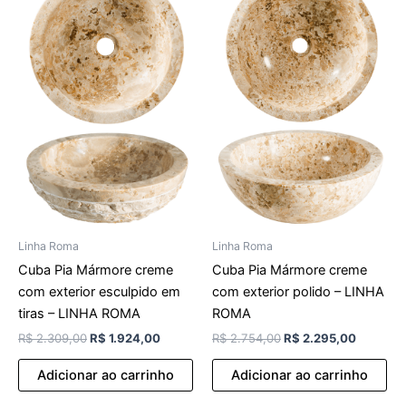
original
atual
original
atual
era:
é:
era:
é:
R$ 2.309,00.
R$ 1.924,00.
R$ 2.754,00.
R$ 2.295
Linha Roma
Linha Roma
Cuba Pia Mármore creme
Cuba Pia Mármore creme
com exterior esculpido em
com exterior polido – LINHA
tiras – LINHA ROMA
ROMA
R$
2.309,00
R$
1.924,00
R$
2.754,00
R$
2.295,00
Adicionar ao carrinho
Adicionar ao carrinho