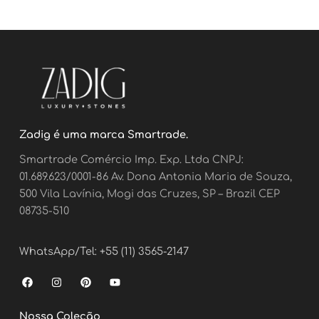
Zadig é uma marca Smartrade.
Smartrade Comércio Imp. Exp. Ltda CNPJ:
01.689.623/0001-86 Av. Dona Antonia Maria de Souza,
500 Vila Lavínia, Mogi das Cruzes, SP – Brazil CEP
08735-510
WhatsApp/Tel: +55 (11) 3565-2147
F
I
P
Y
a
n
i
o
c
s
n
u
e
t
t
t
Nossa Coleção