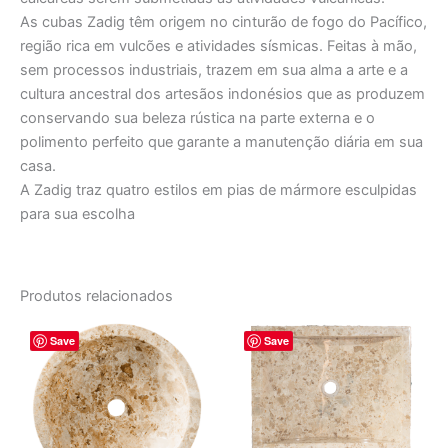
As cubas Zadig têm origem no cinturão de fogo do Pacífico,
região rica em vulcões e atividades sísmicas. Feitas à mão,
sem processos industriais, trazem em sua alma a arte e a
cultura ancestral dos artesãos indonésios que as produzem
conservando sua beleza rústica na parte externa e o
polimento perfeito que garante a manutenção diária em sua
casa.
A Zadig traz quatro estilos em pias de mármore esculpidas
para sua escolha
Produtos relacionados
O
O
O
O
Save
Save
preço
preço
preço
preço
original
atual
original
atual
era:
é:
era:
é:
R$ 2.639,00.
R$ 2.199,00.
R$ 3.432,00.
R$ 2.86