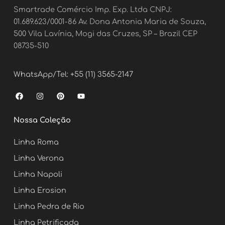
Smartrade Comércio Imp. Exp. Ltda CNPJ:
01.689.623/0001-86 Av. Dona Antonia Maria de Souza,
500 Vila Lavínia, Mogi das Cruzes, SP – Brazil CEP
08735-510
WhatsApp/Tel: +55 (11) 3565-2147
F
I
P
Y
a
n
i
o
c
s
n
u
e
t
t
t
Nossa Coleção
b
a
e
u
o
g
r
b
o
r
e
e
Linha Roma
k
a
s
m
t
Linha Verona
Linha Napoli
Linha Erosion
Linha Pedra de Rio
Linha Petrificada