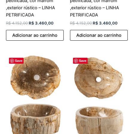
petrificada, cor marrom
petrificada, cor marrom
,exterior rústico – LINHA
,exterior rústico – LINHA
PETRIFICADA
PETRIFICADA
R$
4.152,00
R$
3.460,00
R$
4.152,00
R$
3.460,00
Adicionar ao carrinho
Adicionar ao carrinho
O
O
O
O
Save
Save
preço
preço
preço
preço
original
atual
original
atual
era:
é:
era:
é:
R$ 4.152,00.
R$ 3.460,00.
R$ 4.152,00.
R$ 3.46