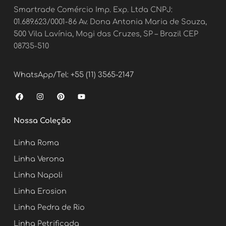
Smartrade Comércio Imp. Exp. Ltda CNPJ:
01.689.623/0001-86 Av. Dona Antonia Maria de Souza,
500 Vila Lavínia, Mogi das Cruzes, SP – Brazil CEP
08735-510
WhatsApp/Tel: +55 (11) 3565-2147
F
I
P
Y
a
n
i
o
c
s
n
u
e
t
t
t
Nossa Coleção
b
a
e
u
o
g
r
b
o
r
e
e
Linha Roma
k
a
s
m
t
Linha Verona
Linha Napoli
Linha Erosion
Linha Pedra de Rio
Linha Petrificada