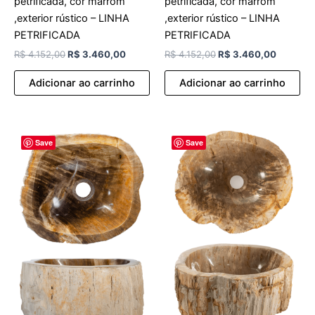
petrificada, cor marrom
petrificada, cor marrom
,exterior rústico – LINHA
,exterior rústico – LINHA
PETRIFICADA
PETRIFICADA
R$
4.152,00
R$
3.460,00
R$
4.152,00
R$
3.460,00
Adicionar ao carrinho
Adicionar ao carrinho
O
O
O
O
Save
Save
preço
preço
preço
preço
original
atual
original
atual
era:
é:
era:
é:
R$ 4.152,00.
R$ 3.460,00.
R$ 4.152,00.
R$ 3.46