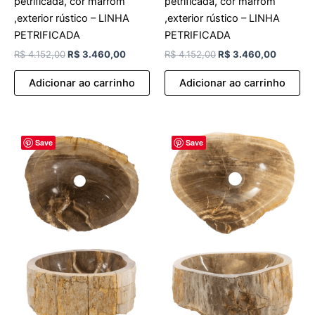
petrificada, cor marrom
petrificada, cor marrom
,exterior rústico – LINHA
,exterior rústico – LINHA
PETRIFICADA
PETRIFICADA
R$
4.152,00
R$
3.460,00
R$
4.152,00
R$
3.460,00
Adicionar ao carrinho
Adicionar ao carrinho
O
O
O
O
Save
Save
preço
preço
preço
preço
original
atual
original
atual
era:
é:
era:
é:
R$ 4.152,00.
R$ 3.460,00.
R$ 4.152,00.
R$ 3.46