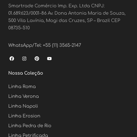
Smartrade Comércio Imp. Exp. Ltda CNPJ:
01.689.623/0001-86 Av. Dona Antonia Maria de Souza,
500 Vila Lavínia, Mogi das Cruzes, SP – Brazil CEP
08735-510
WhatsApp/Tel: +55 (11) 3565-2147
F
I
P
Y
a
n
i
o
c
s
n
u
e
t
t
t
Nossa Coleção
b
a
e
u
o
g
r
b
o
r
e
e
Linha Roma
k
a
s
m
t
Linha Verona
Linha Napoli
Linha Erosion
Linha Pedra de Rio
Linha Petrificada