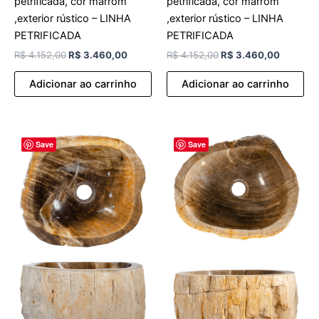
petrificada, cor marrom
petrificada, cor marrom
,exterior rústico – LINHA
,exterior rústico – LINHA
PETRIFICADA
PETRIFICADA
R$
4.152,00
R$
3.460,00
R$
4.152,00
R$
3.460,00
Adicionar ao carrinho
Adicionar ao carrinho
O
O
O
O
Save
Save
preço
preço
preço
preço
original
atual
original
atual
era:
é:
era:
é:
R$ 4.152,00.
R$ 3.460,00.
R$ 4.152,00.
R$ 3.46