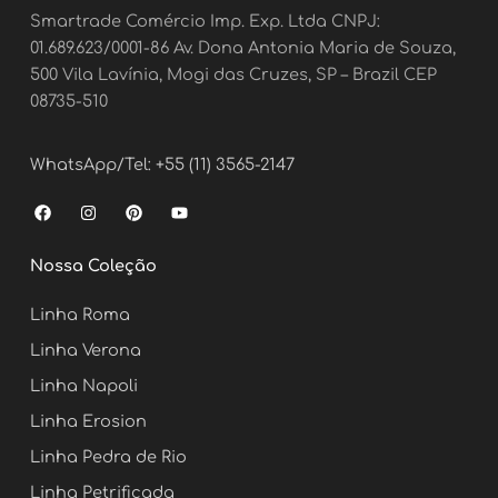
Smartrade Comércio Imp. Exp. Ltda CNPJ:
01.689.623/0001-86 Av. Dona Antonia Maria de Souza,
500 Vila Lavínia, Mogi das Cruzes, SP – Brazil CEP
08735-510
WhatsApp/Tel: +55 (11) 3565-2147
F
I
P
Y
a
n
i
o
c
s
n
u
e
t
t
t
Nossa Coleção
b
a
e
u
o
g
r
b
o
r
e
e
Linha Roma
k
a
s
m
t
Linha Verona
Linha Napoli
Linha Erosion
Linha Pedra de Rio
Linha Petrificada