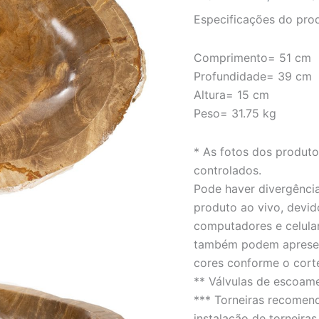
LINHA
Especificações do pro
PETRIFICADA
quantidade
Comprimento= 51 cm
Profundidade= 39 cm
Altura= 15 cm
Peso= 31.75 kg
* As fotos dos produt
controlados.
Pode haver divergência
produto ao vivo, devid
computadores e celula
também podem apresent
cores conforme o cort
** Válvulas de escoam
*** Torneiras recomen
instalação de torneiras