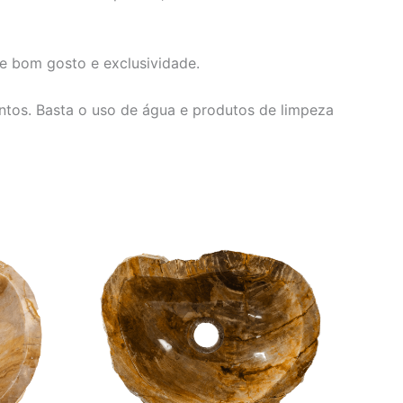
e bom gosto e exclusividade.
entos. Basta o uso de água e produtos de limpeza
O
O
preço
preço
original
atual
era:
é:
460,00.
R$ 4.152,00.
R$ 3.460,00.