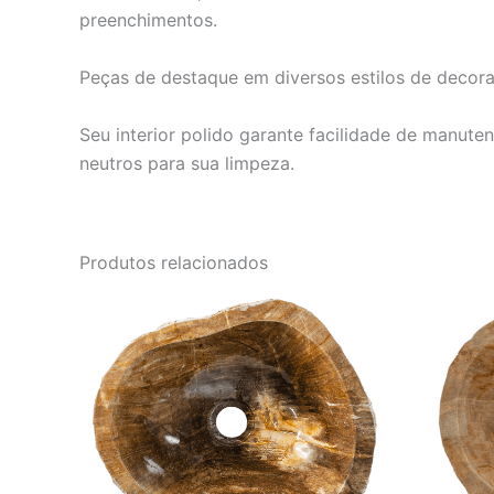
preenchimentos.
Peças de destaque em diversos estilos de decora
Seu interior polido garante facilidade de manut
neutros para sua limpeza.
Produtos relacionados
O
O
preço
preço
original
atual
era:
é:
R$ 4.152,00.
R$ 3.460,00.