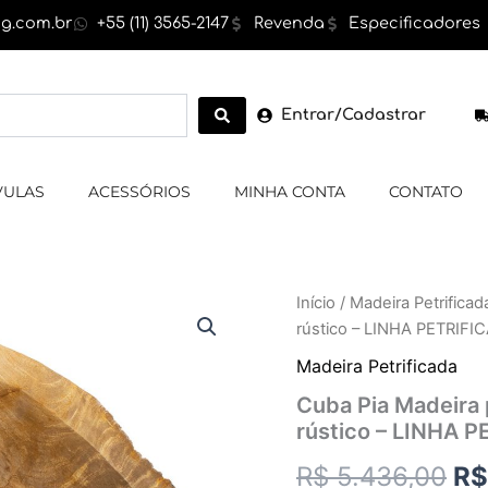
g.com.br
+55 (11) 3565-2147
Revenda
Especificadores
Entrar/Cadastrar
VULAS
ACESSÓRIOS
MINHA CONTA
CONTATO
Cuba
Início
/
Madeira Petrificad
O
Pia
rústico – LINHA PETRIFI
Madeira
pr
petrificada,
Madeira Petrificada
cor
or
Cuba Pia Madeira 
marrom
rústico – LINHA 
,exterior
er
rústico
R$
5.436,00
R$
-
R$