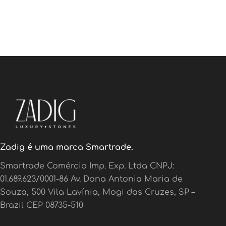
Zadig é uma marca Smartrade.
Smartrade Comércio Imp. Exp. Ltda CNPJ:
01.689.623/0001-86 Av. Dona Antonia Maria de
Souza, 500 Vila Lavínia, Mogi das Cruzes, SP –
Brazil CEP 08735-510