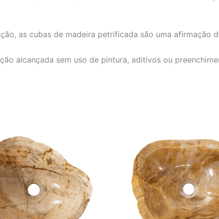
ção, as cubas de madeira petrificada são uma afirmação d
enção alcançada sem uso de pintura, aditivos ou preenchim
O
O
O
O
preço
preço
preço
preço
original
atual
original
atual
era:
é:
era:
é:
R$ 4.152,00.
R$ 3.460,00.
R$ 4.152,00.
R$ 3.