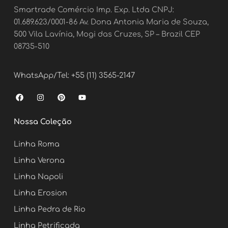
Smartrade Comércio Imp. Exp. Ltda CNPJ:
01.689.623/0001-86 Av. Dona Antonia Maria de Souza,
500 Vila Lavínia, Mogi das Cruzes, SP – Brazil CEP
08735-510
WhatsApp/Tel: +55 (11) 3565-2147
F
I
P
Y
a
n
i
o
c
s
n
u
e
t
t
t
Nossa Coleção
b
a
e
u
o
g
r
b
o
r
e
e
Linha Roma
k
a
s
m
t
Linha Verona
Linha Napoli
Linha Erosion
Linha Pedra de Rio
Linha Petrificada