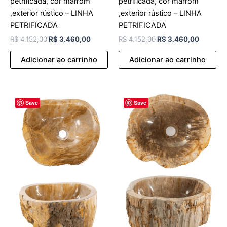
petrificada, cor marrom
petrificada, cor marrom
,exterior rústico – LINHA
,exterior rústico – LINHA
PETRIFICADA
PETRIFICADA
R$
4.152,00
R$
3.460,00
R$
4.152,00
R$
3.460,00
Adicionar ao carrinho
Adicionar ao carrinho
O
O
O
O
Save
Save
preço
preço
preço
preço
original
atual
original
atual
era:
é:
era:
é:
R$ 4.152,00.
R$ 3.460,00.
R$ 4.152,00.
R$ 3.46