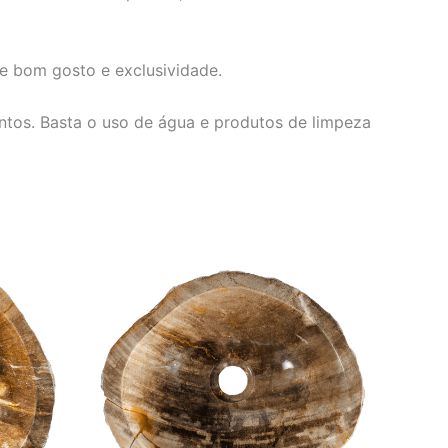
e bom gosto e exclusividade.
entos. Basta o uso de água e produtos de limpeza
O
O
preço
preço
original
atual
era:
é:
460,00.
R$ 4.152,00.
R$ 3.460,00.