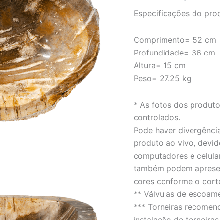
LINHA
Especificações do pro
PETRIFICADA
quantidade
Comprimento= 52 cm
Profundidade= 36 cm
Altura= 15 cm
Peso= 27.25 kg
* As fotos dos produt
controlados.
Pode haver divergência
produto ao vivo, devid
computadores e celula
também podem apresent
cores conforme o cort
** Válvulas de escoam
*** Torneiras recomen
instalação de torneiras