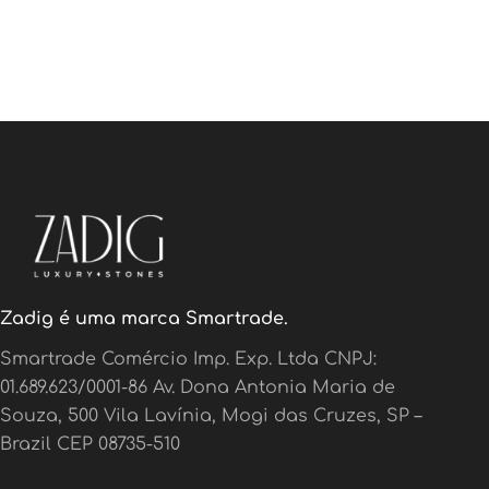
Zadig é uma marca Smartrade.
Smartrade Comércio Imp. Exp. Ltda CNPJ:
01.689.623/0001-86 Av. Dona Antonia Maria de
Souza, 500 Vila Lavínia, Mogi das Cruzes, SP –
Brazil CEP 08735-510