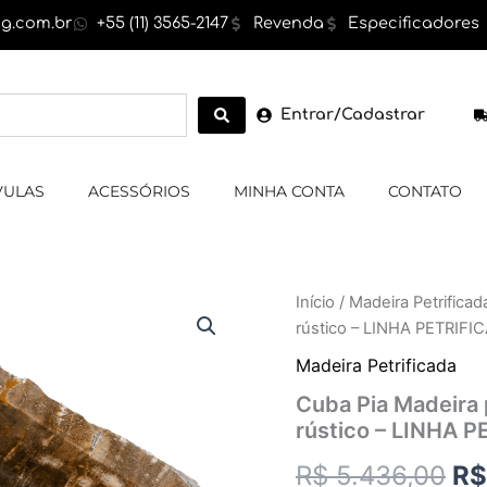
g.com.br
+55 (11) 3565-2147
Revenda
Especificadores
Entrar/Cadastrar
VULAS
ACESSÓRIOS
MINHA CONTA
CONTATO
Cuba
Início
/
Madeira Petrificad
O
Pia
rústico – LINHA PETRIFI
Madeira
pr
petrificada,
Madeira Petrificada
cor
or
Cuba Pia Madeira 
marrom
rústico – LINHA 
,exterior
er
rústico
R$
5.436,00
R$
-
R$