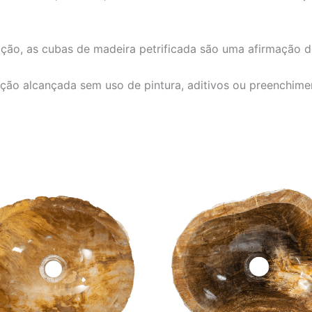
ção, as cubas de madeira petrificada são uma afirmação d
enção alcançada sem uso de pintura, aditivos ou preenchim
O
O
O
O
preço
preço
preço
preço
original
atual
original
atual
era:
é:
era:
é:
R$ 4.152,00.
R$ 3.460,00.
R$ 4.152,00.
R$ 3.