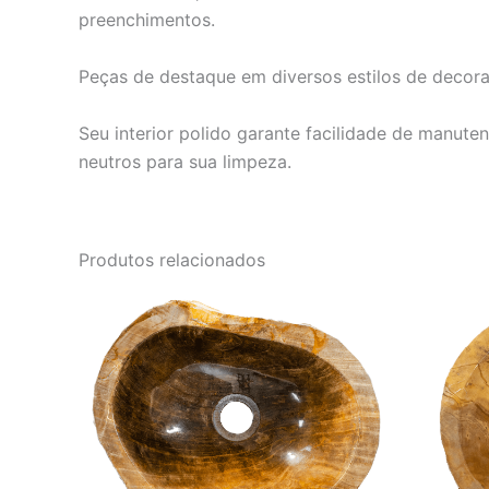
preenchimentos.
Peças de destaque em diversos estilos de decora
Seu interior polido garante facilidade de manut
neutros para sua limpeza.
Produtos relacionados
O
O
preço
preço
original
atual
era:
é:
R$ 4.152,00.
R$ 3.460,00.