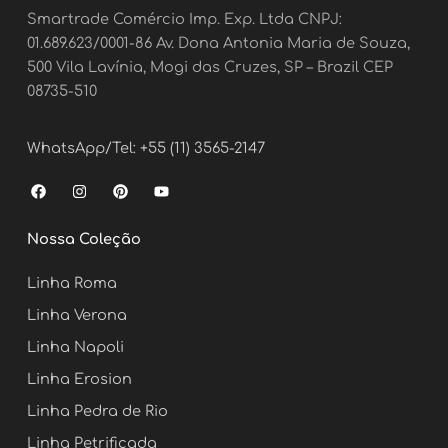
Smartrade Comércio Imp. Exp. Ltda CNPJ:
01.689.623/0001-86 Av. Dona Antonia Maria de Souza,
500 Vila Lavínia, Mogi das Cruzes, SP – Brazil CEP
08735-510
WhatsApp/Tel: +55 (11) 3565-2147
F
I
P
Y
a
n
i
o
c
s
n
u
e
t
t
t
Nossa Coleção
b
a
e
u
o
g
r
b
o
r
e
e
Linha Roma
k
a
s
m
t
Linha Verona
Linha Napoli
Linha Erosion
Linha Pedra de Rio
Linha Petrificada