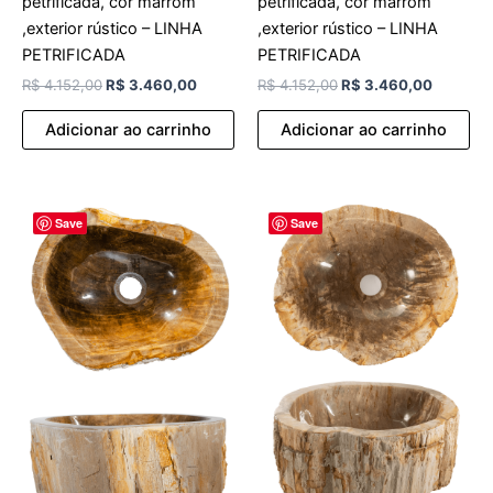
petrificada, cor marrom
petrificada, cor marrom
,exterior rústico – LINHA
,exterior rústico – LINHA
PETRIFICADA
PETRIFICADA
R$
4.152,00
R$
3.460,00
R$
4.152,00
R$
3.460,00
Adicionar ao carrinho
Adicionar ao carrinho
O
O
O
O
Save
Save
preço
preço
preço
preço
original
atual
original
atual
era:
é:
era:
é:
R$ 4.152,00.
R$ 3.460,00.
R$ 4.152,00.
R$ 3.46