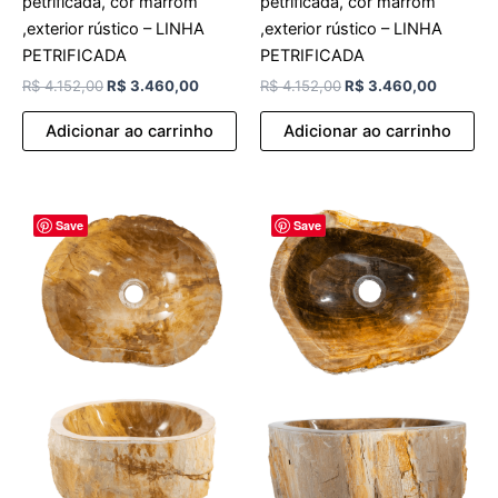
petrificada, cor marrom
petrificada, cor marrom
,exterior rústico – LINHA
,exterior rústico – LINHA
PETRIFICADA
PETRIFICADA
R$
4.152,00
R$
3.460,00
R$
4.152,00
R$
3.460,00
Adicionar ao carrinho
Adicionar ao carrinho
O
O
O
O
Save
Save
preço
preço
preço
preço
original
atual
original
atual
era:
é:
era:
é:
R$ 4.152,00.
R$ 3.460,00.
R$ 4.152,00.
R$ 3.46