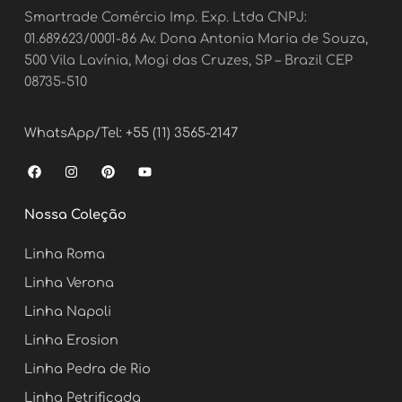
Smartrade Comércio Imp. Exp. Ltda CNPJ:
01.689.623/0001-86 Av. Dona Antonia Maria de Souza,
500 Vila Lavínia, Mogi das Cruzes, SP – Brazil CEP
08735-510
WhatsApp/Tel: +55 (11) 3565-2147
F
I
P
Y
a
n
i
o
c
s
n
u
e
t
t
t
Nossa Coleção
b
a
e
u
o
g
r
b
o
r
e
e
Linha Roma
k
a
s
m
t
Linha Verona
Linha Napoli
Linha Erosion
Linha Pedra de Rio
Linha Petrificada