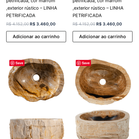
petrificada, cor marrom
petrificada, cor marrom
,exterior rústico – LINHA
,exterior rústico – LINHA
PETRIFICADA
PETRIFICADA
R$
4.152,00
R$
3.460,00
R$
4.152,00
R$
3.460,00
Adicionar ao carrinho
Adicionar ao carrinho
O
O
O
O
Save
Save
preço
preço
preço
preço
original
atual
original
atual
era:
é:
era:
é:
R$ 4.152,00.
R$ 3.460,00.
R$ 4.152,00.
R$ 3.46