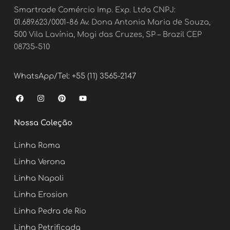
Smartrade Comércio Imp. Exp. Ltda CNPJ:
01.689.623/0001-86 Av. Dona Antonia Maria de Souza,
500 Vila Lavínia, Mogi das Cruzes, SP – Brazil CEP
08735-510
WhatsApp/Tel: +55 (11) 3565-2147
F
I
P
Y
a
n
i
o
c
s
n
u
e
t
t
t
Nossa Coleção
b
a
e
u
o
g
r
b
o
r
e
e
Linha Roma
k
a
s
m
t
Linha Verona
Linha Napoli
Linha Erosion
Linha Pedra de Rio
Linha Petrificada