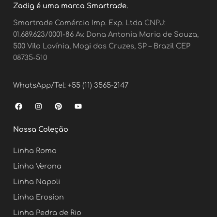
Zadig é uma marca Smartrade.
Smartrade Comércio Imp. Exp. Ltda CNPJ:
01.689.623/0001-86 Av. Dona Antonia Maria de Souza,
500 Vila Lavínia, Mogi das Cruzes, SP – Brazil CEP
08735-510
WhatsApp/Tel: +55 (11) 3565-2147
F
I
P
Y
a
n
i
o
c
s
n
u
e
t
t
t
Nossa Coleção
b
a
e
u
o
g
r
b
o
r
e
e
Linha Roma
k
a
s
m
t
Linha Verona
Linha Napoli
Linha Erosion
Linha Pedra de Rio