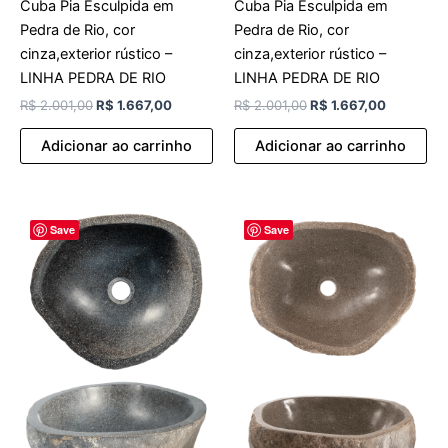
Cuba Pia Esculpida em
Cuba Pia Esculpida em
Pedra de Rio, cor
Pedra de Rio, cor
cinza,exterior rústico –
cinza,exterior rústico –
LINHA PEDRA DE RIO
LINHA PEDRA DE RIO
R$
2.001,00
R$
1.667,00
R$
2.001,00
R$
1.667,00
Adicionar ao carrinho
Adicionar ao carrinho
O
O
O
O
Save
Save
preço
preço
preço
preço
original
atual
original
atual
era:
é:
era:
é:
R$ 2.001,00.
R$ 1.667,00.
R$ 2.001,00.
R$ 1.667,