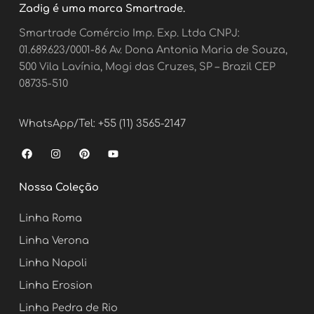
Zadig é uma marca Smartrade.
Smartrade Comércio Imp. Exp. Ltda CNPJ:
01.689.623/0001-86 Av. Dona Antonia Maria de Souza,
500 Vila Lavínia, Mogi das Cruzes, SP – Brazil CEP
08735-510
WhatsApp/Tel: +55 (11) 3565-2147
F
I
P
Y
a
n
i
o
c
s
n
u
e
t
t
t
Nossa Coleção
b
a
e
u
o
g
r
b
o
r
e
e
Linha Roma
k
a
s
m
t
Linha Verona
Linha Napoli
Linha Erosion
Linha Pedra de Rio