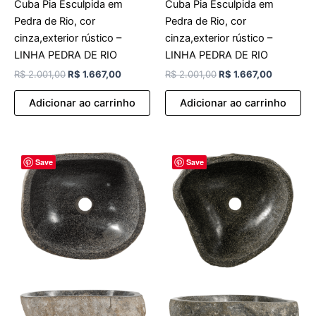
Cuba Pia Esculpida em
Cuba Pia Esculpida em
Pedra de Rio, cor
Pedra de Rio, cor
cinza,exterior rústico –
cinza,exterior rústico –
LINHA PEDRA DE RIO
LINHA PEDRA DE RIO
R$
2.001,00
R$
1.667,00
R$
2.001,00
R$
1.667,00
Adicionar ao carrinho
Adicionar ao carrinho
O
O
O
O
Save
Save
preço
preço
preço
preço
original
atual
original
atual
era:
é:
era:
é:
R$ 2.001,00.
R$ 1.667,00.
R$ 2.001,00.
R$ 1.667,