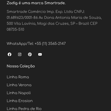
Zadig é uma marca Smartrade.
Smartrade Comércio Imp. Exp. Ltda CNPJ:
01.689.623/0001-86 Av. Dona Antonia Maria de Souza,
500 Vila Lavínia, Mogi das Cruzes, SP – Brazil CEP
08735-510
WhatsApp/Tel: +55 (11) 3565-2147
F
I
P
Y
a
n
i
o
c
s
n
u
e
t
t
t
Nossa Coleção
b
a
e
u
o
g
r
b
o
r
e
e
Linha Roma
k
a
s
m
t
Linha Verona
Linha Napoli
Linha Erosion
Linha Pedra de Rio