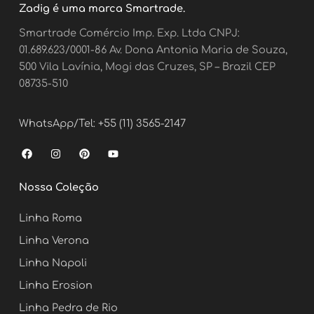
Zadig é uma marca Smartrade.
Smartrade Comércio Imp. Exp. Ltda CNPJ:
01.689.623/0001-86 Av. Dona Antonia Maria de Souza,
500 Vila Lavínia, Mogi das Cruzes, SP – Brazil CEP
08735-510
WhatsApp/Tel: +55 (11) 3565-2147
F
I
P
Y
a
n
i
o
c
s
n
u
e
t
t
t
Nossa Coleção
b
a
e
u
o
g
r
b
o
r
e
e
Linha Roma
k
a
s
m
t
Linha Verona
Linha Napoli
Linha Erosion
Linha Pedra de Rio