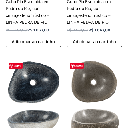
Cuba Pia Esculpida em
Cuba Pia Esculpida em
Pedra de Rio, cor
Pedra de Rio, cor
cinza,exterior rústico –
cinza,exterior rústico –
LINHA PEDRA DE RIO
LINHA PEDRA DE RIO
R$
2.001,00
R$
1.667,00
R$
2.001,00
R$
1.667,00
Adicionar ao carrinho
Adicionar ao carrinho
O
O
O
O
Save
Save
preço
preço
preço
preço
original
atual
original
atual
era:
é:
era:
é:
R$ 2.001,00.
R$ 1.667,00.
R$ 2.001,00.
R$ 1.667,