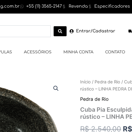
g.com.br
+55 (11) 3565-2147
Revenda
Especificadores
Entrar/Cadastrar
VULAS
ACESSÓRIOS
MINHA CONTA
CONTATO
Cuba
Início
/
Pedra de Rio
/ Cub
O
Pia
rústico – LINHA PEDRA D
Esculpida
pr
em
Pedra de Rio
Pedra
or
Cuba Pia Esculpida
de
rústico – LINHA 
Rio,
er
cor
R$
2.540,00
R
cinza,exterior
R$