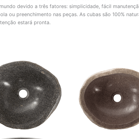
mundo devido a três fatores: simplicidade, fácil manutençã
 cola ou preenchimento nas peças. As cubas são 100% natura
enção estará pronta.
O
O
O
O
preço
preço
preço
preço
original
atual
original
atual
era:
é:
era:
é:
R$ 2.001,00.
R$ 1.667,00.
R$ 2.001,00.
R$ 1.6