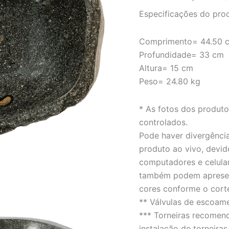
rústico
Especificações do pro
-
LINHA
PEDRA
Comprimento= 44.50 
DE
Profundidade= 33 cm
RIO
quantidade
Altura= 15 cm
Peso= 24.80 kg
* As fotos dos produt
controlados.
Pode haver divergência
produto ao vivo, devid
computadores e celula
também podem apresent
cores conforme o cort
** Válvulas de escoam
*** Torneiras recomen
instalação de torneiras