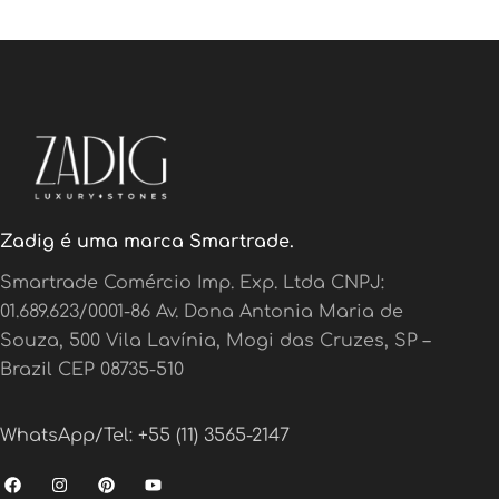
Zadig é uma marca Smartrade.
Smartrade Comércio Imp. Exp. Ltda CNPJ:
01.689.623/0001-86 Av. Dona Antonia Maria de
Souza, 500 Vila Lavínia, Mogi das Cruzes, SP –
Brazil CEP 08735-510
WhatsApp/Tel: +55 (11) 3565-2147
F
I
P
Y
a
n
i
o