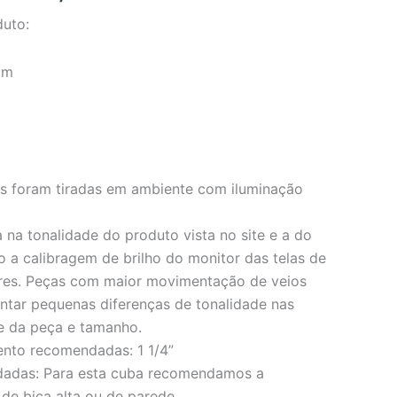
duto:
cm
os foram tiradas em ambiente com iluminação
 na tonalidade do produto vista no site e a do
o a calibragem de brilho do monitor das telas de
res. Peças com maior movimentação de veios
ar pequenas diferenças de tonalidade nas
e da peça e tamanho.
ento recomendadas: 1 1/4”
dadas: Para esta cuba recomendamos a
 de bica alta ou de parede