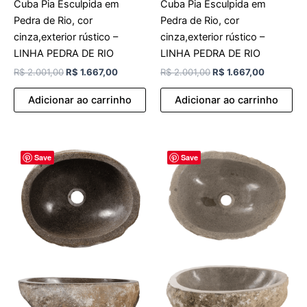
Cuba Pia Esculpida em
Cuba Pia Esculpida em
Pedra de Rio, cor
Pedra de Rio, cor
cinza,exterior rústico –
cinza,exterior rústico –
LINHA PEDRA DE RIO
LINHA PEDRA DE RIO
R$
2.001,00
R$
1.667,00
R$
2.001,00
R$
1.667,00
Adicionar ao carrinho
Adicionar ao carrinho
O
O
O
O
Save
Save
preço
preço
preço
preço
original
atual
original
atual
era:
é:
era:
é:
R$ 2.001,00.
R$ 1.667,00.
R$ 2.001,00.
R$ 1.667,