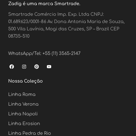
Zadig é uma marca Smartrade.
Smartrade Comércio Imp. Exp. Ltda CNPJ:
01.689.623/0001-86 Av. Dona Antonia Maria de Souza,
500 Vila Lavínia, Mogi das Cruzes, SP – Brazil CEP
08735-510
WhatsApp/Tel: +55 (11) 3565-2147
F
I
P
Y
a
n
i
o
c
s
n
u
e
t
t
t
Nossa Coleção
b
a
e
u
o
g
r
b
o
r
e
e
Linha Roma
k
a
s
m
t
Linha Verona
Linha Napoli
Linha Erosion
Linha Pedra de Rio